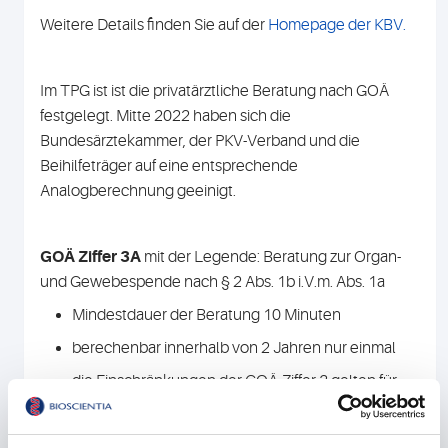
Weitere Details finden Sie auf der
Homepage der KBV
.
Im TPG ist ist die privatärztliche Beratung nach GOÄ
festgelegt. Mitte 2022 haben sich die
Bundesärztekammer, der PKV-Verband und die
Beihilfeträger auf eine entsprechende
Analogberechnung geeinigt.
GOÄ Ziffer 3A
mit der Legende: Beratung zur Organ-
und Gewebespende nach § 2 Abs. 1b i.V.m. Abs. 1a
Mindestdauer der Beratung 10 Minuten
berechenbar innerhalb von 2 Jahren nur einmal
die Einschränkungen der GOÄ-Ziffer 3 gelten für
die
Berechnung der analogen Leistung nicht
Weitere Details finden Sie auf der
Homepage der