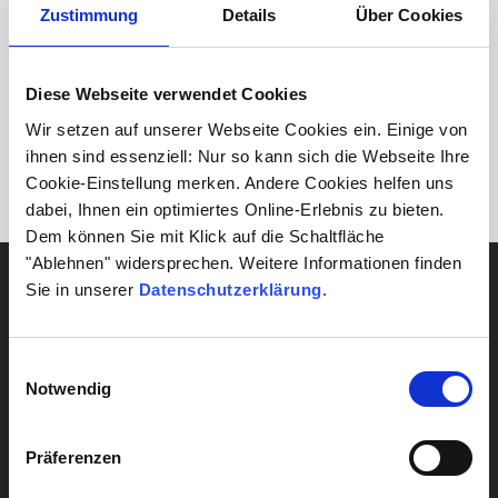
Zustimmung
Details
Über Cookies
Bundesärztekammer.
Diese Webseite verwendet Cookies
Die entsprechenden Informationsmaterialien stellt die
Bundeszentrale für gesundheitliche Aufklärung (BZgA)
zur
Wir setzen auf unserer Webseite Cookies ein. Einige von
ihnen sind essenziell: Nur so kann sich die Webseite Ihre
Verfügung.
Cookie-Einstellung merken. Andere Cookies helfen uns
dabei, Ihnen ein optimiertes Online-Erlebnis zu bieten.
Dem können Sie mit Klick auf die Schaltfläche
"Ablehnen" widersprechen. Weitere Informationen finden
DIAGNOSTIK
Sie in unserer
Datenschutzerklärung
.
Blut
Gehirn & Nerven
Einwilligungsauswahl
Notwendig
Herz & Kreislauf
Lebensstil
Präferenzen
Leber