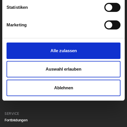
Statistiken
Alle Diagnostik anzeigen
Marketing
Alle Analysen anzeigen
Alle zulassen
UNTERNEHMENSBEREICHE
Krankenhaus Labormanagement
Auswahl erlauben
Hygiene
Biocontrol
Ablehnen
Genetik
SERVICE
Fortbildungen