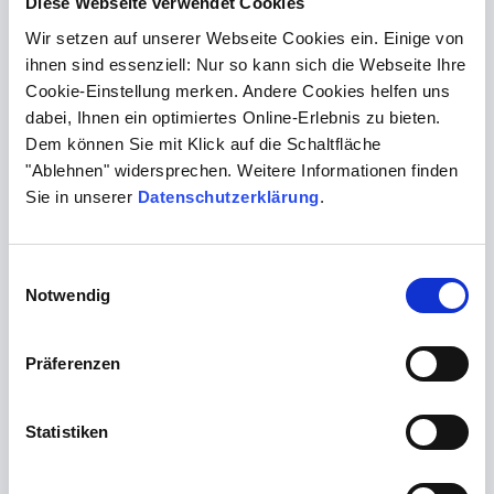
Diese Webseite verwendet Cookies
Wir setzen auf unserer Webseite Cookies ein. Einige von
ihnen sind essenziell: Nur so kann sich die Webseite Ihre
Cookie-Einstellung merken. Andere Cookies helfen uns
dabei, Ihnen ein optimiertes Online-Erlebnis zu bieten.
Dem können Sie mit Klick auf die Schaltfläche
"Ablehnen" widersprechen. Weitere Informationen finden
Sie in unserer
Datenschutzerklärung
.
Einwilligungsauswahl
Notwendig
Präferenzen
Bioscientia doc.net |
Befunde online
Statistiken
Für Arztpraxen - Laborwerte APPfragen: wann und wo Sie
wollen. Mit unserer Bioscientia doc.net-App haben Sie