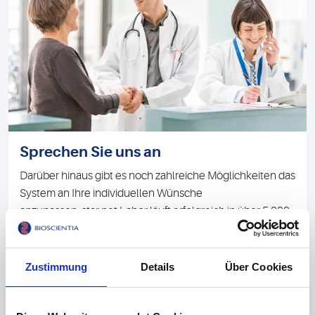
Sprechen Sie uns an
Darüber hinaus gibt es noch zahlreiche Möglichkeiten das
System an Ihre individuellen Wünsche
anzupassen.
star.net
Labor läuft erfolgreich in über 5.000
deutschen Arztpraxen. Sprechen Sie uns einfach an:
Tel.:
+49 6132 781-303
.
Zustimmung
Details
Über Cookies