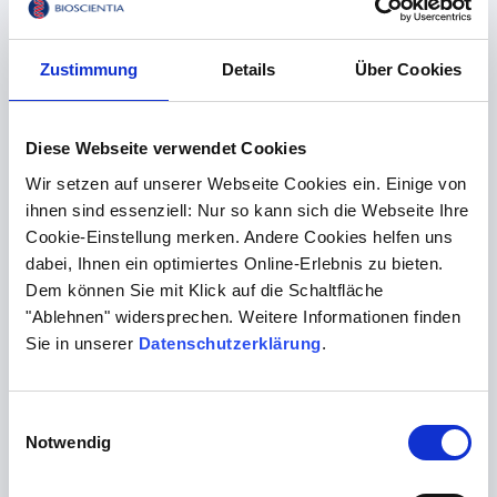
Kontakt
Zustimmung
Details
Über Cookies
Unerfüllter Kinderwunsch
Diese Webseite verwendet Cookies
Neben einer Schilddrüsenstörung, gibt es weitere
Wir setzen auf unserer Webseite Cookies ein. Einige von
Ursachen, für einen unerfüllten Kinderwunsch, die wir im
ihnen sind essenziell: Nur so kann sich die Webseite Ihre
Labor untersuchen können: Eine Thromboseneigung, die
Cookie-Einstellung merken. Andere Cookies helfen uns
Überproduktion männlicher Geschlechtshormone und
dabei, Ihnen ein optimiertes Online-Erlebnis zu bieten.
unbekannte genetische Veränderungen bei Frau und
Dem können Sie mit Klick auf die Schaltfläche
"Ablehnen" widersprechen. Weitere Informationen finden
Mann, können die Kinderwunschplanung negativ
Sie in unserer
Datenschutzerklärung
.
beeinflussen. Welche Untersuchungen sinnvoll sind,
hängt vom individuellen Einzelfall ab. Ihre Fragen
beantworten wir gerne.
Einwilligungsauswahl
Notwendig
Kontakt