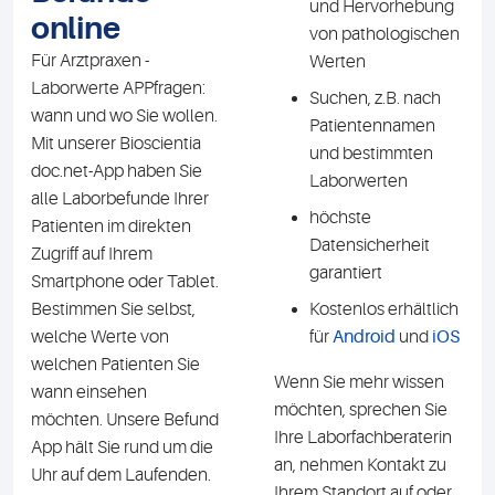
und Hervorhebung
online
von pathologischen
Für Arztpraxen -
Werten
Laborwerte APPfragen:
Suchen, z.B. nach
wann und wo Sie wollen.
Patientennamen
Mit unserer Bioscientia
und bestimmten
doc.net-App haben Sie
Laborwerten
alle Laborbefunde Ihrer
höchste
Patienten im direkten
Datensicherheit
Zugriff auf Ihrem
garantiert
Smartphone oder Tablet.
Bestimmen Sie selbst,
Kostenlos erhältlich
welche Werte von
für
Android
und
iOS
welchen Patienten Sie
Wenn Sie mehr wissen
wann einsehen
möchten, sprechen Sie
möchten. Unsere Befund
Ihre Laborfachberaterin
App hält Sie rund um die
an, nehmen Kontakt zu
Uhr auf dem Laufenden.
Ihrem Standort auf oder