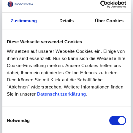
Durchfall, Gewichtsverlust und Hitzeintoleranz sind
Symptome einer Schilddrüsenüberfunktion.
Ein
TSH
- oder
Ferritin-Test
kann bei unspezifischen
Zustimmung
Details
Über Cookies
Beschwerden, wie ungewöhnlicher Müdigkeit, wichtige
Antworten liefern.
Diese Webseite verwendet Cookies
Wir setzen auf unserer Webseite Cookies ein. Einige von
Mangelerscheinungen - was
ihnen sind essenziell: Nur so kann sich die Webseite Ihre
fehlt?
Cookie-Einstellung merken. Andere Cookies helfen uns
dabei, Ihnen ein optimiertes Online-Erlebnis zu bieten.
Dem können Sie mit Klick auf die Schaltfläche
Die meisten Vitamine nehmen wir mit einer
"Ablehnen" widersprechen. Weitere Informationen finden
ausgewogenen, gesunden Ernährung auf. Bei paar
Sie in unserer
Datenschutzerklärung
.
Vitamine und Spurenelemente können unzureichend
sein:
Ein Vitamin D-Mangel ist sehr häufig und sollte
Einwilligungsauswahl
Notwendig
behoben werden. Zuvor sollte der Wert jedoch mit
einem
Vitamin D-Test
bestimmt werden.