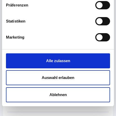
Ein Eisenmangel ist der häufigste Grund für eine
Präferenzen
chronische Müdigkeit, dieser wird durch die
Bestimmung des
Ferritin
abgeklärt.
Statistiken
Vegetarier oder Patienten die Antazida einnehmen
leiden relativ häufig unter einem Vitamin B12-
Marketing
Mangel. Wir empfehlen regelmäßig das
Holotranscobalamin
zu bestimmen. Ein Mangel
sollte behandelt werden, da dieser zu neuronalen
Schäden führen kann.
Alle zulassen
Auch ein Folsäuremangel, insbesondere in der
Schwangerschaft, sollte diagnostiziert und behoben
Auswahl erlauben
werden: Zum
Folsäure-Test
.
Ablehnen
Fragen und Antworten