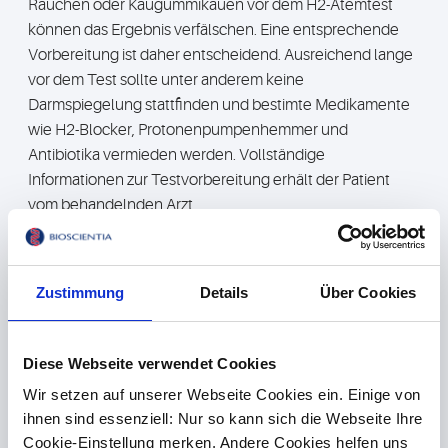
Rauchen oder Kaugummikauen vor dem H2-Atemtest
können das Ergebnis verfälschen. Eine entsprechende
Vorbereitung ist daher entscheidend. Ausreichend lange
vor dem Test sollte unter anderem keine
Darmspiegelung stattfinden und bestimte Medikamente
wie H2-Blocker, Protonenpumpenhemmer und
Antibiotika vermieden werden. Vollständige
Informationen zur Testvorbereitung erhält der Patient
vom behandelnden Arzt.
Für Menschen mit diabetischer Stoffwechsellage sind
beide Belastungstests nicht empfehlenswert.
Zustimmung
Details
Über Cookies
Gentest
Ist der Laktasemangel genetisch bedingt, finden wir das
durch eine genetische Analyse des Patientenbluts
Diese Webseite verwendet Cookies
heraus. Eine einfache Blutprobe reicht dafür aus. Vor der
Wir setzen auf unserer Webseite Cookies ein. Einige von
Blutentnahme ist keine Vorbereitung des Patienten
ihnen sind essenziell: Nur so kann sich die Webseite Ihre
notwendig.
Cookie-Einstellung merken. Andere Cookies helfen uns