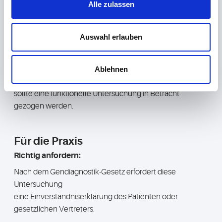
Nachweis der entsprechenden Laktase-Genvariante
Alle zulassen
beweist die Laktoseintoleranz.
Bei Verdacht auf die sekundäre Form stehen funktionelle
Auswahl erlauben
Untersuchungen für eine weitere Abklärung zur
Verfügung: H2-Atemtest und schließlich die Darmbiopsie.
Auch wenn die genetische Diagnostik unauffällig war,
Ablehnen
aber weiterhin der Verdacht Laktoseintoleranz besteht,
sollte eine funktionelle Untersuchung in Betracht
gezogen werden.
Für die Praxis
Richtig anfordern:
Nach dem Gendiagnostik-Gesetz erfordert diese
Untersuchung
eine Einverständniserklärung des Patienten oder
gesetzlichen Vertreters.