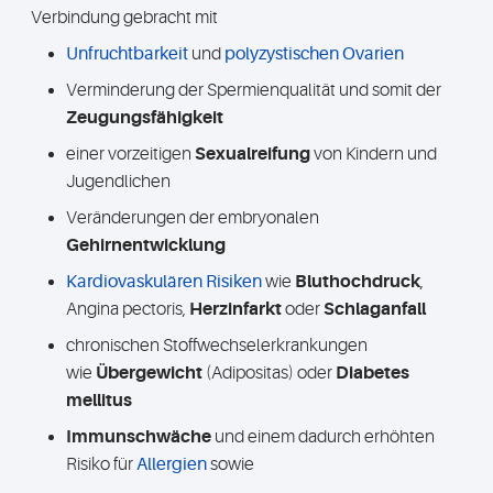
Verbindung gebracht mit
Unfruchtbarkeit
und
polyzystischen Ovarien
Verminderung der Spermienqualität und somit der
Zeugungsfähigkeit
einer vorzeitigen
Sexualreifung
von Kindern und
Jugendlichen
Veränderungen der embryonalen
Gehirnentwicklung
Kardiovaskulären Risiken
wie
Bluthochdruck
,
Angina pectoris,
Herzinfarkt
oder
Schlaganfall
chronischen Stoffwechselerkrankungen
wie
Übergewicht
(Adipositas) oder
Diabetes
mellitus
Immunschwäche
und einem dadurch erhöhten
Risiko für
Allergien
sowie