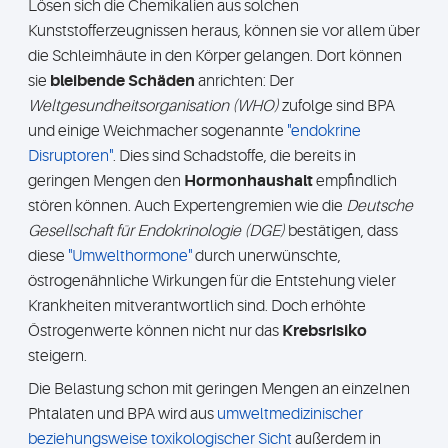
Lösen sich die Chemikalien aus solchen
Kunststofferzeugnissen heraus, können sie vor allem über
die Schleimhäute in den Körper gelangen. Dort können
sie
bleibende Schäden
anrichten: Der
Weltgesundheitsorganisation (WHO)
zufolge sind BPA
und einige Weichmacher sogenannte
"endokrine
Disruptoren"
. Dies sind Schadstoffe, die bereits in
geringen Mengen den
Hormonhaushalt
empfindlich
stören können. Auch Expertengremien wie die
Deutsche
Gesellschaft für Endokrinologie (DGE)
bestätigen, dass
diese
"Umwelthormone"
durch unerwünschte,
östrogenähnliche Wirkungen für die Entstehung vieler
Krankheiten mitverantwortlich sind. Doch erhöhte
Östrogenwerte können nicht nur das
Krebsrisiko
steigern.
Die Belastung schon mit geringen Mengen an einzelnen
Phtalaten und BPA wird aus
umweltmedizinischer
beziehungsweise toxikologischer Sicht
außerdem in