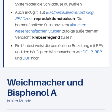
System oder die Schilddrüse auswirken.
Auch BPA gilt laut
EU-Chemikalienverordnung
REACH
als
reproduktionstoxisch
. Die
hormonähnliche Substanz steht
aktuellen
wissenschaftlichen Studien
zufolge außerdem im
Verdacht,
krebserregend
zu sein.
Ein Urintest weist die persönliche Belastung mit BPA
und den häufigsten Weichmachern wie
DEHP
,
BBP
und
DBP
nach.
Weichmacher und
Bisphenol A
in aller Munde