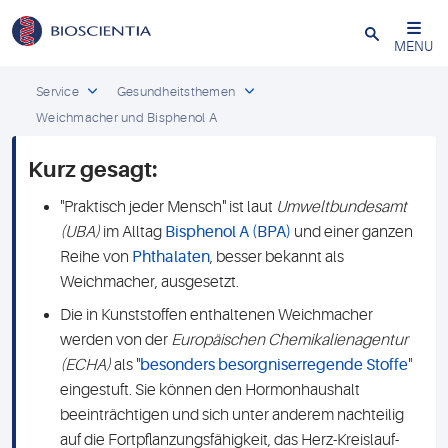
Schließen
MENU
Service
Gesundheitsthemen
Weichmacher und Bisphenol A
Kurz gesagt:
"Praktisch jeder Mensch" ist laut
Umweltbundesamt
(UBA)
im Alltag
Bisphenol A (BPA)
und einer ganzen
Reihe von
Phthalaten
, besser bekannt als
Weichmacher, ausgesetzt.
Die in Kunststoffen enthaltenen Weichmacher
werden von der
Europäischen Chemikalienagentur
(ECHA)
als "
besonders besorgniserregende Stoffe
"
eingestuft. Sie können den Hormonhaushalt
beeinträchtigen und sich unter anderem nachteilig
auf die Fortpflanzungsfähigkeit, das Herz-Kreislauf-