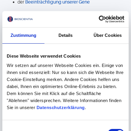
der
Beeinträchtigung unserer Gene
Aufgrund der Zunahme hormonell bedingter
Erkrankungen in den Industrieländern warnte eine
WHO
-
Studie bereits 2013 von einer "globalen Bedrohung"
Zustimmung
Details
Über Cookies
durch das Umwelthormon BPA. Um insbesondere Babys
und Kleinkinder zu schützen, müssen
Babyartikel
wie
Trinkfläschchen und Schnabeltassen in der EU bereits seit
Diese Webseite verwendet Cookies
einigen Jahren phtalatfrei und ohne Bisphenol A
hergestellt werden. Darüber hinaus wurden zum Schutz
Wir setzen auf unserer Webseite Cookies ein. Einige von
ihnen sind essenziell: Nur so kann sich die Webseite Ihre
der Verbraucherinnen und Verbraucher für den
Cookie-Einstellung merken. Andere Cookies helfen uns
industriellen Einsatz unterschiedlicher Weichmacher
dabei, Ihnen ein optimiertes Online-Erlebnis zu bieten.
verschiedene Grenzwerte festgelegt. Der EU-weit gültige
Dem können Sie mit Klick auf die Schaltfläche
Grenzwert
dafür, wie viel BPA aus
"Ablehnen" widersprechen. Weitere Informationen finden
Lebensmittelkontaktmaterialien aus Plastik in
Sie in unserer
Datenschutzerklärung
.
Nahrungsmittel übergehen darf, liegt beispielsweise bei
50 µg/kg Lebensmittel. Die 2015 nach unten korrigierte
"tolerierbare tägliche Aufnahmemenge"
(
TDI
) beträgt der
Einwilligungsauswahl