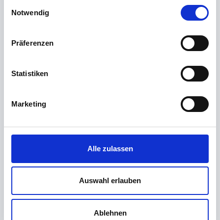
Was sagt der Kreatininwert aus?
Einwilligungsauswahl
Notwendig
Was ist Mittelstrahlurin?
Präferenzen
Statistiken
Warum misst man Eiweiß im Urin?
Marketing
Wo kann meine Nierenwerte bestimmen
lassen?
Alle zulassen
Bestimmt man Harnstoff auch für den
Nachweis von Gicht?
Auswahl erlauben
Ablehnen