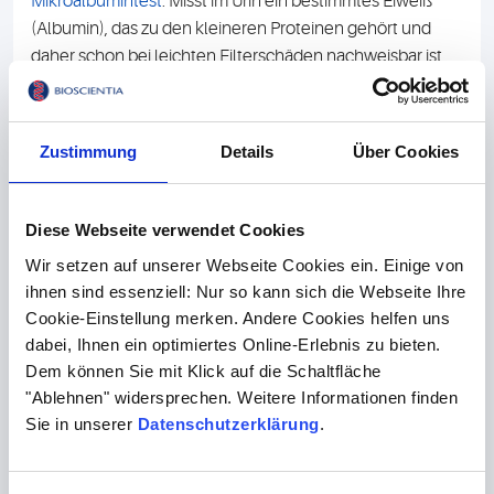
Mikroalbumintest
: Misst im Urin ein bestimmtes Eiweiß
(Albumin), das zu den kleineren Proteinen gehört und
daher schon bei leichten Filterschäden nachweisbar ist.
Kreatinin
: Das Abbauprodukt des Muskelstoffwechsels
wird über die Nieren ausgeschieden. Funktioniert das
nicht mehr richtig, finden wir im Blut eine erhöhte
Zustimmung
Details
Über Cookies
Kreatinin-Konzentration - allerdings erst, wenn die Nieren
nur noch die Hälfte ihrer Leistung erbringen.
Diese Webseite verwendet Cookies
Wir setzen auf unserer Webseite Cookies ein. Einige von
Fragen und Antworten
ihnen sind essenziell: Nur so kann sich die Webseite Ihre
Cookie-Einstellung merken. Andere Cookies helfen uns
dabei, Ihnen ein optimiertes Online-Erlebnis zu bieten.
Dem können Sie mit Klick auf die Schaltfläche
Werden Nierenwerte im Blut oder im Urin
"Ablehnen" widersprechen. Weitere Informationen finden
gemessen?
Sie in unserer
Datenschutzerklärung
.