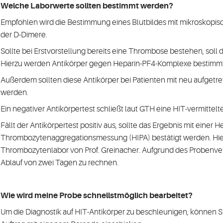
Welche Laborwerte sollten bestimmt werden?
Empfohlen wird die Bestimmung eines Blutbildes mit mikroskopisch
der D-Dimere.
Sollte bei Erstvorstellung bereits eine Thrombose bestehen, soll d
Hierzu werden Antikörper gegen Heparin-PF4-Komplexe bestimmt
Außerdem sollten diese Antikörper bei Patienten mit neu aufge
werden.
Ein negativer Antikörpertest schließt laut GTH eine HIT-vermittelt
Fällt der Antikörpertest positiv aus, sollte das Ergebnis mit einer 
Thrombozytenaggregationsmessung (HIPA) bestätigt werden. Hierfü
Thrombozytenlabor von Prof. Greinacher. Aufgrund des Probenvers
Ablauf von zwei Tagen zu rechnen.
Wie wird meine Probe schnellstmöglich bearbeitet?
Um die Diagnostik auf HIT-Antikörper zu beschleunigen, können S