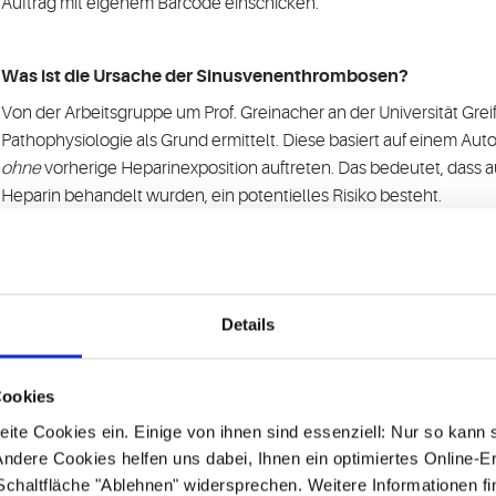
Auftrag mit eigenem Barcode einschicken.
Was ist die Ursache der Sinusvenenthrombosen?
Von der Arbeitsgruppe um Prof. Greinacher an der Universität Gre
Pathophysiologie als Grund ermittelt. Diese basiert auf einem
ohne
vorherige Heparinexposition auftreten. Das bedeutet, dass au
Heparin behandelt wurden, ein potentielles Risiko besteht.
Ist die Impfung auch mit anderen thromboembolischen Erk
Aktuell wird davon ausgegangen, dass Beinvenenthrombosen un
Details
häufiger auftreten als in der Allgemeinbevölkerung.
Cookies
Spielen bekannte Thrombophilien eine Rolle? Sind Patient
ite Cookies ein. Einige von ihnen sind essenziell: Nur so kann 
besonders gefährdet?
ndere Cookies helfen uns dabei, Ihnen ein optimiertes Online-E
Der Mechanismus der Impfkomplikation wurde als autoimmuner M
 Schaltfläche "Ablehnen" widersprechen. Weitere Informationen fi