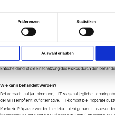
es aktuell kein erhöhtes Risiko für Sinusthrombosen zu geben, w
Thromboembolien in der Vorgeschichte bekannt sein.
Präferenzen
Statistiken
Wann sollte eine Bildgebung stattfinden?
Die Stellungnahme ist hier leider etwas vage. Sicher kann man sa
Antikörpernachweis bzw. einem positiven HIPA-Test sowie passe
stattfinden muss.
Auswahl erlauben
Je nach individueller Situation kann bei eindeutigem Beschwerd
jedoch auch schon eine Bildgebung indiziert sein.
Entscheidend ist die Einschätzung des Risikos durch den behande
Wie kann behandelt werden?
Bei Verdacht auf (autoimmune) HIT
muss
auf jegliche Heparingab
der GTH empfiehlt, auf alternative, HIT-kompatible Präparate aus
Konkrete Präparate werden hier leider nicht genannt. Insbesonder