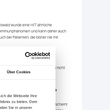
ifswald wurde eine HIT-ähnliche
 Autoimmunphänomen und kann daher auch
ch bei Patienten, die bisher nie mit
rankungen assoziiert?
d Lungenembolien bei Geimpften nicht
Über Cookies
en mit vorbekannter Thrombose
sich die Webseite Ihre
rlebnis zu bieten. Dem
echanismus beschrieben. Daher scheint
nden Sie in unserer