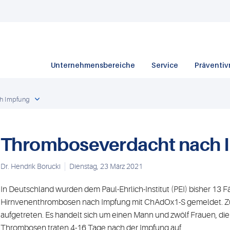
Unternehmensbereiche
Service
Präventiv
h Impfung
Thromboseverdacht nach 
Dr. Hendrik Borucki
Dienstag, 23 März 2021
In Deutschland wurden dem Paul-Ehrlich-Institut (PEI) bisher 13 Fä
Hirnvenenthrombosen nach Impfung mit ChAdOx1-S gemeldet. Zu
aufgetreten. Es handelt sich um einen Mann und zwölf Frauen, die
Thrombosen traten 4-16 Tage nach der Impfung auf.