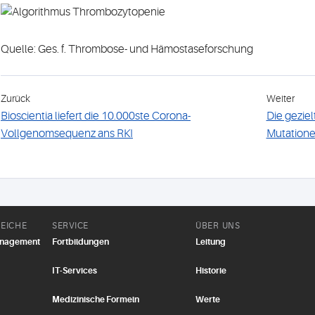
Quelle: Ges. f. Thrombose- und Hämostaseforschung
Zurück
Weiter
Bioscientia liefert die 10.000ste Corona-
Die gezie
Vollgenomsequenz ans RKI
Mutatione
EICHE
SERVICE
ÜBER UNS
anagement
Fortbildungen
Leitung
IT-Services
Historie
Medizinische Formeln
Werte