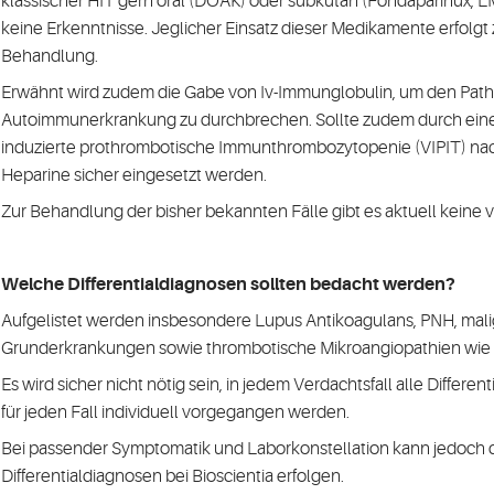
klassischer HIT gern oral (DOAK) oder subkutan (Fondaparinux, 
keine Erkenntnisse. Jeglicher Einsatz dieser Medikamente erfolgt
Behandlung.
Erwähnt wird zudem die Gabe von Iv-Immunglobulin, um den Pa
Autoimmunerkrankung zu durchbrechen. Sollte zudem durch eine M
induzierte prothrombotische Immunthrombozytopenie (VIPIT) n
Heparine sicher eingesetzt werden.
Zur Behandlung der bisher bekannten Fälle gibt es aktuell keine v
Welche Differentialdiagnosen sollten bedacht werden?
Aufgelistet werden insbesondere Lupus Antikoagulans, PNH, mal
Grunderkrankungen sowie thrombotische Mikroangiopathien wie
Es wird sicher nicht nötig sein, in jedem Verdachtsfall alle Differe
für jeden Fall individuell vorgegangen werden.
Bei passender Symptomatik und Laborkonstellation kann jedoch die
Differentialdiagnosen bei Bioscientia erfolgen.