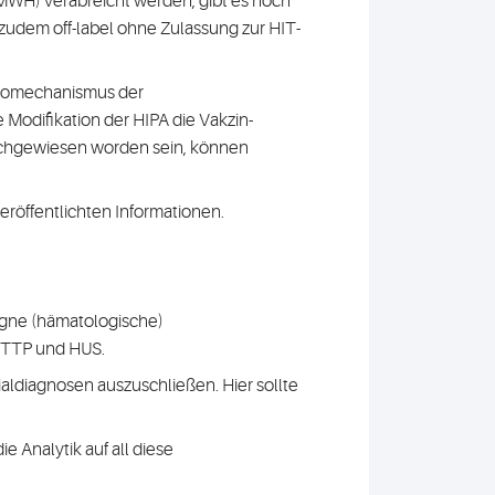
LMWH) verabreicht werden, gibt es noch
 zudem off-label ohne Zulassung zur HIT-
thomechanismus der
odifikation der HIPA die Vakzin-
achgewiesen worden sein, können
eröffentlichten Informationen.
igne (hämatologische)
 TTP und HUS.
ntialdiagnosen auszuschließen. Hier sollte
 Analytik auf all diese