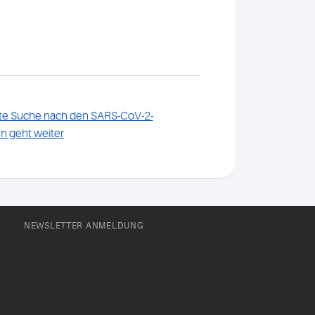
lte Suche nach den SARS-CoV-2-
n geht weiter
NEWSLETTER ANMELDUNG