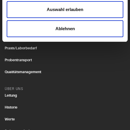
Fortbildungen
Auswahl erlauben
IT-Services
Medizinische Formeln
Ablehnen
Medizinproduktesicherheit
Praxis/Laborbedarf
Probentransport
Qualitätsmanagement
ÜBER UNS
Leitung
Historie
Werte