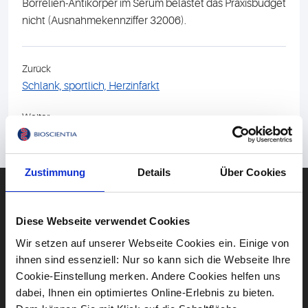
Borrelien-Antikörper im Serum belastet das Praxisbudget
nicht (Ausnahmekennziffer 32006).
Zurück
Schlank, sportlich, Herzinfarkt
Weiter
Gesunde Ernährung und Laborwerte
Zustimmung
Details
Über Cookies
DIAGNOSTIK
Blut
Diese Webseite verwendet Cookies
Gehirn & Nerven
Wir setzen auf unserer Webseite Cookies ein. Einige von
Herz & Kreislauf
ihnen sind essenziell: Nur so kann sich die Webseite Ihre
Cookie-Einstellung merken. Andere Cookies helfen uns
Lebensstil
dabei, Ihnen ein optimiertes Online-Erlebnis zu bieten.