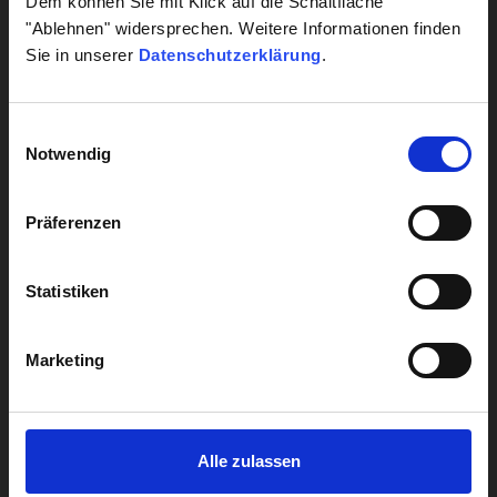
Dem können Sie mit Klick auf die Schaltfläche
Leber
"Ablehnen" widersprechen. Weitere Informationen finden
Sie in unserer
Datenschutzerklärung
.
Alle Diagnostik anzeigen
Einwilligungsauswahl
Notwendig
Alle Analysen anzeigen
Präferenzen
UNTERNEHMENSBEREICHE
Krankenhaus Labormanagement
Statistiken
Hygiene
Marketing
Biocontrol
Genetik
Alle zulassen
SERVICE