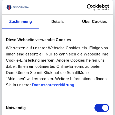
das Keimspektrum
Zur Behandlung einer Parodontitis stehen verschiedene
Zustimmung
Details
Über Cookies
Möglichkeiten zur Verfügung, je nach Dauer und
Schweregrad. Da es dabei auch darum geht, die
Bakterien als Verursacher der entzündlichen
Diese Webseite verwendet Cookies
Erkrankung zu beseitigen, kommen mitunter auch
Wir setzen auf unserer Webseite Cookies ein. Einige von
Antibiotika zum Einsatz. Ein Antibiotikum ist aber nicht in
ihnen sind essenziell: Nur so kann sich die Webseite Ihre
jedem Fall sinnvoll. Und nicht jedes Mittel wirkt gleich
Cookie-Einstellung merken. Andere Cookies helfen uns
gut auf die Erreger. Aus diesem Grund kann eine
dabei, Ihnen ein optimiertes Online-Erlebnis zu bieten.
mikrobiologische Analyse des Keimspektrums
Dem können Sie mit Klick auf die Schaltfläche
angebracht sein.
"Ablehnen" widersprechen. Weitere Informationen finden
Antibiotika – ja oder nein?
Sie in unserer
Datenschutzerklärung
.
Dafür wird aus den Zahntaschen eine Bakterienprobe
entnommen. Im Labor bestimmen wir die sogenannten
Einwilligungsauswahl
Markerkeime, also die wichtigsten vorhandenen
Notwendig
Parodontitis-Bakterien. Mit diesem Wissen kann Ihr