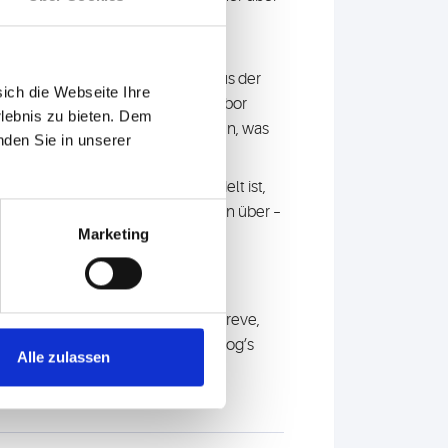
ojekte laufen bereits.
usende Genome sowie die
krankungen von Patient*innen aus der
sich die Webseite Ihre
, setzt Bioscientia als erstes Labor
rlebnis zu bieten. Dem
o effizienter identifiziert werden, was
nden Sie in unserer
 in Frankfurt am Main angesiedelt ist,
en liefern wertvolle Informationen über –
Marketing
gen. Grundlagen- und angewandte
Gerheim, Christian Betz, Carola Greve,
nnotation of an extremely fast dog’s
Alle zulassen