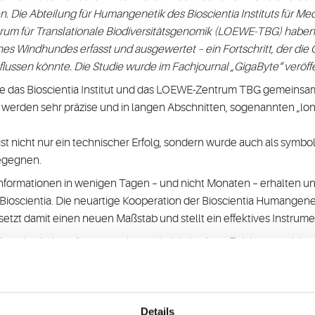
. Die Abteilung für Humangenetik des Bioscientia Instituts für M
m für Translationale Biodiversitätsgenomik (LOEWE-TBG) haben 
es Windhundes erfasst und ausgewertet – ein Fortschritt, der di
flussen könnte. Die Studie wurde im Fachjournal „GigaByte“ veröffe
die das Bioscientia Institut und das LOEWE-Zentrum TBG gemeins
erden sehr präzise und in langen Abschnitten, sogenannten „long
ist nicht nur ein technischer Erfolg, sondern wurde auch als symboli
egegnen.
nformationen in wenigen Tagen – und nicht Monaten – erhalten und 
 Bioscientia. Die neuartige Kooperation der Bioscientia Humange
 damit einen neuen Maßstab und stellt ein effektives Instrument 
hutz bedrohter Arten zunehmend wichtig, denn Zeit ist angesichts 
Mit solchen Projekten können wir wichtige genetische Informatione
 verstehen, sondern auch, gezielte Schutzmaßnahmen zu entwickel
Details
r das Windhund-Projekt hinaus wird in Kürze eine gemeinsame S