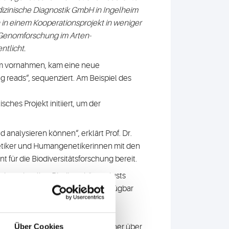
edizinische Diagnostik GmbH in Ingelheim
in einem Kooperationsprojekt in weniger
e Genomforschung im Arten-
ntlicht.
am vornahmen, kam eine neue
 reads“, sequenziert. Am Beispiel des
sches Projekt initiiert, um der
analysieren können“, erklärt Prof. Dr.
netiker und Humangenetikerinnen mit den
für die Biodiversitätsforschung bereit.
des schnellen Biodiversitätsverlusts
n für bedrohte Arten schnell verfügbar
n“, berichtet Dr. Carola Greve,
Über Cookies
tudie der beiden Forschungspartner über