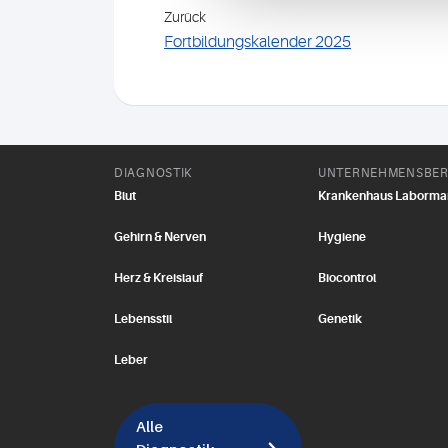
Zurück
Fortbildungskalender 2025
DIAGNOSTIK
UNTERNEHMENSBER
Blut
Krankenhaus Laborm
Gehirn & Nerven
Hygiene
Herz & Kreislauf
Biocontrol
Lebensstil
Genetik
Leber
Alle