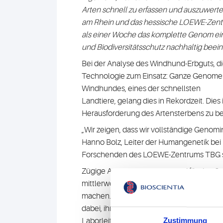
Arten schnell zu erfassen und auszuwerten
am Rhein und das hessische LOEWE-Zentru
als einer Woche das komplette Genom ein
und Biodiversitätsschutz nachhaltig beein
Bei der Analyse des Windhund-Erbguts, 
Technologie zum Einsatz: Ganze Genome w
Windhundes, eines der schnellsten
Landtiere, gelang dies in Rekordzeit. Dies 
Herausforderung des Artensterbens zu b
„Wir zeigen, dass wir vollständige Genomi
Hanno Bolz, Leiter der Humangenetik bei
Forschenden des LOEWE-Zentrums TBG setzt
Zügige Analyseergebnisse sind für den Sc
mittlerweile ein entscheidender Faktor. „
machen. Das hilft uns nicht nur
dabei, ihre evolutionären Anpassungen zu
Zustimmung
Laborleiterin am LOEWE-Zentrum TBG. Übe