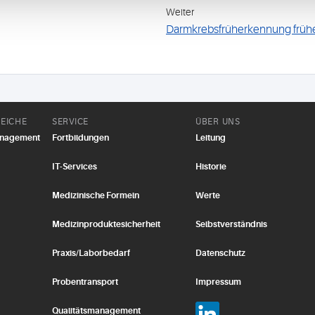
Weiter
Darmkrebsfrüherkennung früh
EICHE
SERVICE
ÜBER UNS
anagement
Fortbildungen
Leitung
IT-Services
Historie
Medizinische Formeln
Werte
Medizinproduktesicherheit
Selbstverständnis
Praxis/Laborbedarf
Datenschutz
Probentransport
Impressum
Qualitätsmanagement