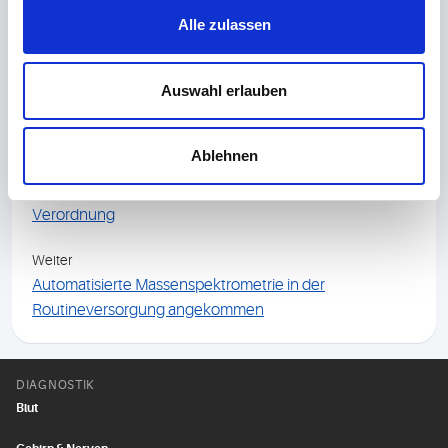
effektiven Innovationen“ führen.
Alle zulassen
Überzeugen Sie sich selbst von unserer Mikrobiom-
Diagnostik. Einen
Musterbefund
finden Sie auf unserer
Auswahl erlauben
Homepage .
Ablehnen
Zurück
Neue GOP für die ApoE-Genotypisierung vor Leqembi-
Verordnung
Weiter
Automatisierte Massenspektrometrie in der
Routineversorgung angekommen
DIAGNOSTIK
Blut