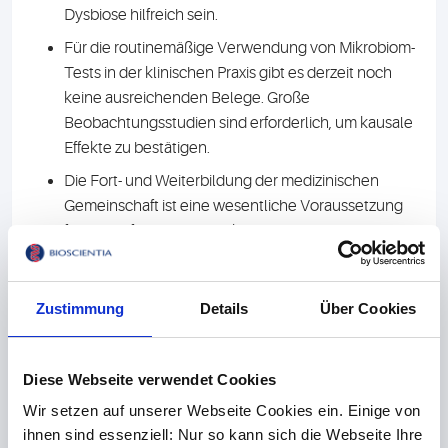
Dysbiose hilfreich sein.
Für die routinemäßige Verwendung von Mikrobiom-
Tests in der klinischen Praxis gibt es derzeit noch
keine ausreichenden Belege. Große
Beobachtungsstudien sind erforderlich, um kausale
Effekte zu bestätigen.
Die Fort- und Weiterbildung der medizinischen
Gemeinschaft ist eine wesentliche Voraussetzung
für die Einführung von Mikrobiom-Tests in der
klinischen Praxis, speziell für die Interpretation der
Befunde und die Patientenberatung.
Zustimmung
Details
Über Cookies
One Health, One Microbiome
Diese Webseite verwendet Cookies
Auch in dem
Strategiepapier
„Choose Europe for life
Wir setzen auf unserer Webseite Cookies ein. Einige von
sciences“ der Europäischen Kommission spielt die
ihnen sind essenziell: Nur so kann sich die Webseite Ihre
Mikrobiom-Forschung eine bedeutende Rolle. Bis 2030