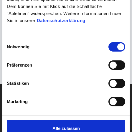
Verfügung (BR 008). Oder fragen Sie gerne Ihre
Dem können Sie mit Klick auf die Schaltfläche
Praxisbetreuung.
"Ablehnen" widersprechen. Weitere Informationen finden
Sie in unserer
Datenschutzerklärung
.
Zurück
Einwilligungsauswahl
Testung auf H. pylori ab dem 50. Lebensjahr
Notwendig
Weiter
Datenschutzbeschwerden vermeiden – Patienten richtig
Präferenzen
informieren
Statistiken
DIAGNOSTIK
Blut
Marketing
Gehirn & Nerven
Herz & Kreislauf
Alle zulassen