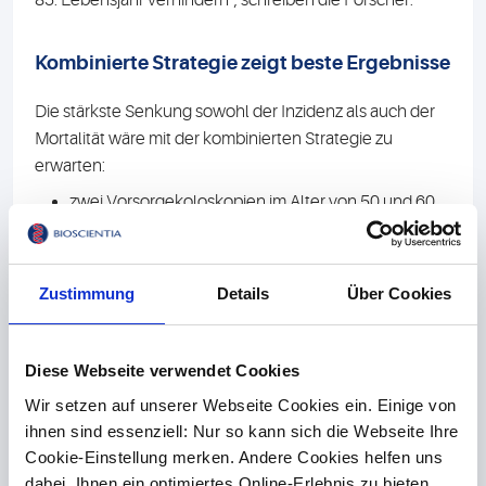
85. Lebensjahr verhindern“, schreiben die Forscher.
Kombinierte Strategie zeigt beste Ergebnisse
Die stärkste Senkung sowohl der Inzidenz als auch der
Mortalität wäre mit der kombinierten Strategie zu
erwarten:
zwei Vorsorgekoloskopien im Alter von 50 und 60
Jahren
gefolgt von FITs im Alter von 70, 72 und 74 Jahren
Zustimmung
Details
Über Cookies
Das sei „eine im Rahmen des aktuellen
Vorsorgeangebots mögliche Strategie, für die es
gleichwohl in den Leitlinien keine explizite Empfehlung
Diese Webseite verwendet Cookies
gibt“.
Wir setzen auf unserer Webseite Cookies ein. Einige von
Eine Information für Patienten zu den
ihnen sind essenziell: Nur so kann sich die Webseite Ihre
Früherkennungsmaßnahmen in der Darmkrebsvorsorge
Cookie-Einstellung merken. Andere Cookies helfen uns
steht unseren Einsendern im Marketing-Shop zur
dabei, Ihnen ein optimiertes Online-Erlebnis zu bieten.