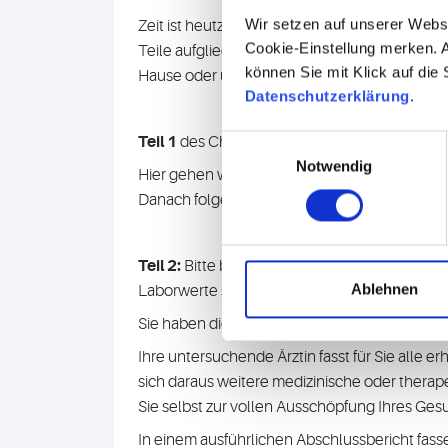
Wir setzen auf unserer Webse
Zeit ist heutzutage ein begrenztes Gut. Damit
Cookie-Einstellung merken. A
Teile aufgliedern, die jeweils an unterschi
können Sie mit Klick auf die
Hause oder unterwegs vornehmen.
Datenschutzerklärung
.
Teil 1
des Check-up findet vor Ort am
Bioscie
Einwilligungsauswahl
Notwendig
Hier gehen wir im Rahmen einer Eingangsunte
Danach folgen die körperliche und apparative
Teil 2:
Bitte buchen Sie sich direkt auch eine
Ablehnen
Laborwerte sicher vorliegen.
Sie haben die Wahl zwischen einer Beratung 
Ihre untersuchende Ärztin fasst für Sie alle
sich daraus weitere medizinische oder thera
Sie selbst zur vollen Ausschöpfung Ihres Ge
In einem ausführlichen Abschlussbericht fas