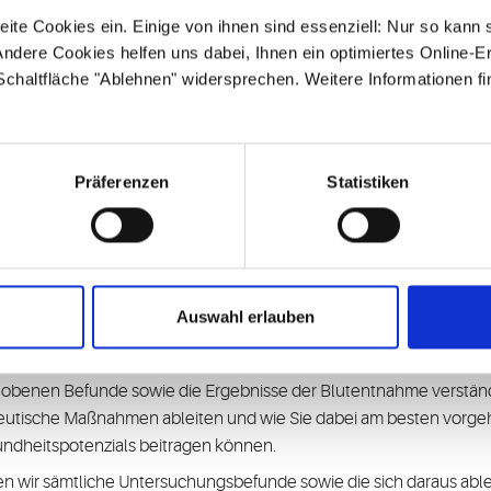
ite Cookies ein. Einige von ihnen sind essenziell: Nur so kann 
 Sie den Check-up bestmöglich in Ihren Alltag integrieren können, 
ndere Cookies helfen uns dabei, Ihnen ein optimiertes Online-E
edlichen Tagen erfolgen. Den zweiten Teil (=Nachbesprechung) kön
 Schaltfläche "Ablehnen" widersprechen. Weitere Informationen fi
ntia Standort Ingelheim
statt.
Präferenzen
Statistiken
rsuchung Ihren vorausgefüllten Fragebogen durch, um Ihre indivi
 Diagnostik sowie eine Blutentnahme in unserem Direktlabor.
n Termin zur Nachbesprechung. Dieser Termin sollte
frühestens zw
Auswahl erlauben
per Videosprechstunde, Telefonat oder nochmals persönlich vor Or
 erhobenen Befunde sowie die Ergebnisse der Blutentnahme verständ
peutische Maßnahmen ableiten und wie Sie dabei am besten vorgeh
sundheitspotenzials beitragen können.
sen wir sämtliche Untersuchungsbefunde sowie die sich daraus a