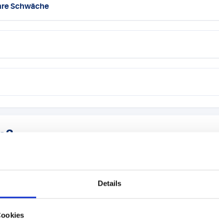
lare Schwäche
ab?
en haben, können Sie sich via
Doctolib
einen Termin buchen. Geme
Details
tändig ausgefüllt am Untersuchungstag mitbringen bzw. bis spätes
Cookies