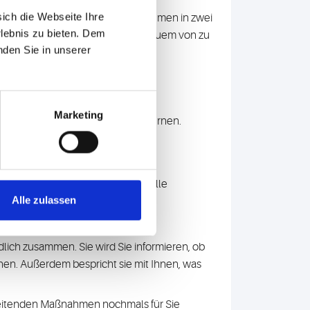
sich die Webseite Ihre
wird er sich bis auf wenige Ausnahmen in zwei
rlebnis zu bieten. Dem
nen Sie entweder vor Ort oder bequem von zu
nden Sie in unserer
Marketing
duellen Bedürfnisse kennen zu lernen.
ei Tage später
stattfinden, damit alle
Alle zulassen
t.
lich zusammen. Sie wird Sie informieren, ob
en. Außerdem bespricht sie mit Ihnen, was
bleitenden Maßnahmen nochmals für Sie