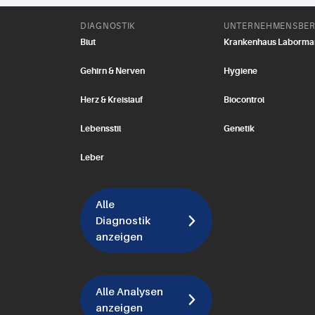
DIAGNOSTIK
UNTERNEHMENSBER
Blut
Krankenhaus Laborm
Gehirn & Nerven
Hygiene
Herz & Kreislauf
Biocontrol
Lebensstil
Genetik
Leber
Alle
Diagnostik
anzeigen
Alle Analysen
anzeigen