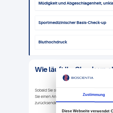
Müdigkeit und Abgeschlagenheit, unk
Sportmedizinischer Basis-Check-up
Bluthochdruck
Wie läuft Ihr Check-up 
Sobald Sie sich für einen Check-up entschied
Zustimmung
Sie einen Anamnesebogen, den Sie bitte volls
zurücksenden.
Diese Webseite verwendet 