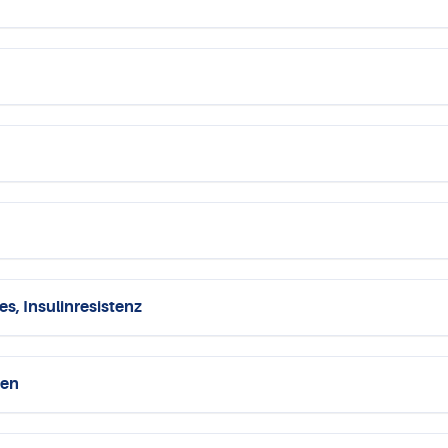
s, Insulinresistenz
den