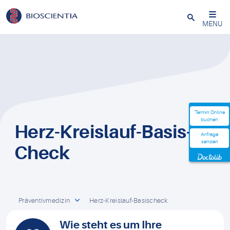
Schließen
MENU
Termin Online
Termin Online
buchen
buchen
Herz-Kreislauf-Basis-
Anfrage
Anfrage
senden
senden
Check
Präventivmedizin
Herz-Kreislauf-Basischeck
Wie steht es um Ihre