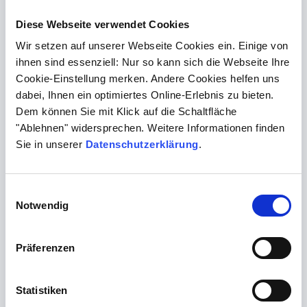
notwendigen und möglichen Maßnahmen inkl.
Lebensstilmodifikation, Screenings sowie
Diese Webseite verwendet Cookies
notwendigen Impfungen)
Wir setzen auf unserer Webseite Cookies ein. Einige von
Zusammenfassender Befundbericht
ihnen sind essenziell: Nur so kann sich die Webseite Ihre
Cookie-Einstellung merken. Andere Cookies helfen uns
dabei, Ihnen ein optimiertes Online-Erlebnis zu bieten.
Kosten
Dem können Sie mit Klick auf die Schaltfläche
"Ablehnen" widersprechen. Weitere Informationen finden
Die Kosten für diese umfassenden Untersuchungen
Sie in unserer
Datenschutzerklärung
.
belaufen sich auf 640,59 €.
Wenn Sie privatversichert sind, können Sie eine
Einwilligungsauswahl
Kostenübernahme bei Ihrer Krankenkasse beantragen.
Notwendig
Auch manche gesetzliche Krankenkassen bieten
Bonusprogramme oder Zuschüsse für
Präferenzen
Gesundheitsleistungen an. Sprechen Sie am besten im
Vorfeld mit Ihrer Kasse.
Statistiken