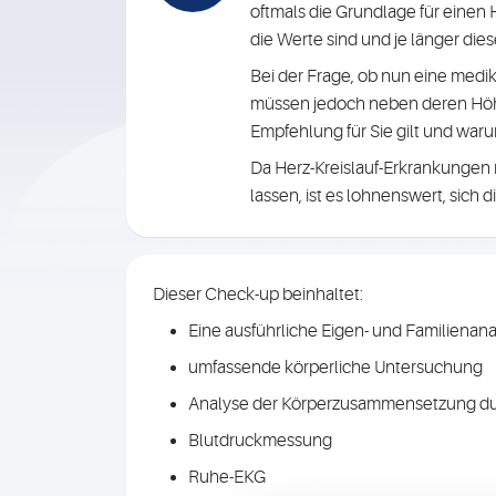
oftmals die Grundlage für einen H
die Werte sind und je länger dies
Bei der Frage, ob nun eine med
müssen jedoch neben deren Höhe
Empfehlung für Sie gilt und war
Da Herz-Kreislauf-Erkrankungen
lassen, ist es lohnenswert, sic
Dieser Check-up beinhaltet:
Eine ausführliche Eigen- und Familiena
umfassende körperliche Untersuchung
Analyse der Körperzusammensetzung d
Blutdruckmessung
Ruhe-EKG