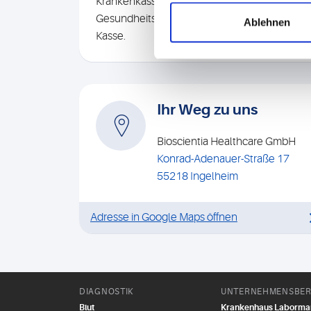
Krankenkassen bieten Bonusprogramme oder
Gesundheitsleistungen an. Sprechen Sie am be
Ablehnen
Kasse.
Ihr Weg zu uns
Bioscientia Healthcare GmbH
Konrad-Adenauer-Straße 17
55218 Ingelheim
Adresse in Google Maps öffnen
DIAGNOSTIK
UNTERNEHMENSBER
Blut
Krankenhaus Laborm