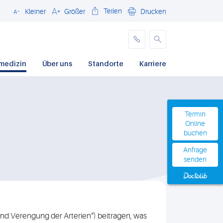
Teilen
Kleiner
Größer
Drucken
Schließen
medizin
Über uns
Standorte
Karriere
Termin
Termin
Online
Online
buchen
buchen
Anfrage
Anfrage
senden
senden
nd Verengung der Arterien“) beitragen, was