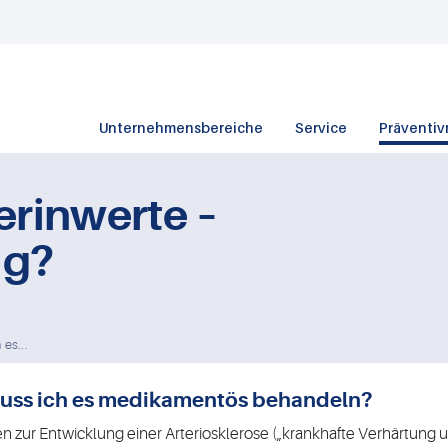
Unternehmensbereiche
Service
Präventiv
erinwerte –
ig?
es...
muss ich es medikamentös behandeln?
 zur Entwicklung einer Arteriosklerose („krankhafte Verhärtung u