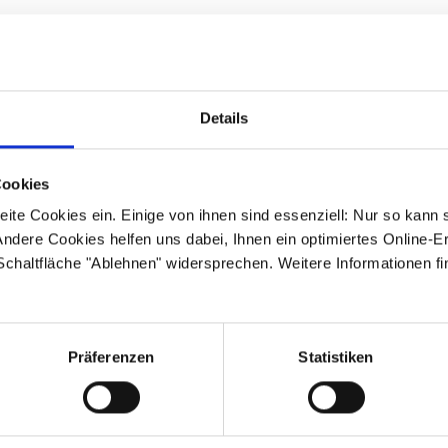
ken- und Halsschlagadern (inkl. Beurteilung der Durchblutung de
er Leber zum Ausschluss einer Fettleber
Details
enfassung der Befunde, Abschätzung des individuellen Herz-Kreis
twendigen sowie möglichen Maßnahmen inkl. Lebensstilmodifikati
Cookies
ite Cookies ein. Einige von ihnen sind essenziell: Nur so kann 
ndere Cookies helfen uns dabei, Ihnen ein optimiertes Online-E
 Schaltfläche "Ablehnen" widersprechen. Weitere Informationen fi
ngen belaufen sich auf
Präferenzen
Statistiken
eine Kostenübernahme bei
 gesetzliche