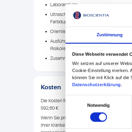
Laboranalyse
Ultraschalluntersuchung von Bauch-, Bec
Farbduplex)
Orientierende Ultraschalluntersuchung d
Zustimmung
Ausführliches Abschlussgespräch (Zusamm
Risikorechner und Beratung zu allen no
Diese Webseite verwendet 
Zusammenfassender Befundbericht
Wir setzen auf unserer Webse
Cookie-Einstellung merken. A
können Sie mit Klick auf die
Datenschutzerklärung
.
Kosten
Einwilligungsauswahl
Die Kosten für diese umfassenden Untersuchu
Notwendig
592,60 €.
Wenn Sie privatversichert sind, können Sie 
Ihrer Krankenkasse beantragen. Auch manche