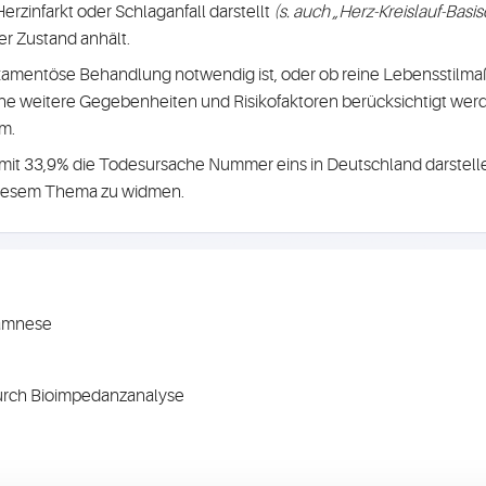
erzinfarkt oder Schlaganfall darstellt
(s. auch „Herz-Kreislauf-Basi
er Zustand anhält.
ikamentöse Behandlung notwendig ist, oder ob reine Lebensstil
 weitere Gegebenheiten und Risikofaktoren berücksichtigt werde
um.
 mit 33,9% die Todesursache Nummer eins in Deutschland darstel
h diesem Thema zu widmen.
namnese
urch Bioimpedanzanalyse