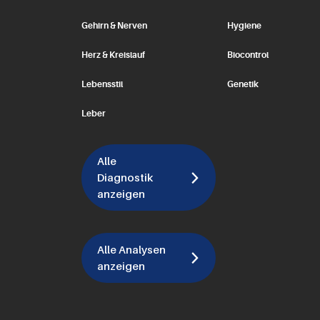
Gehirn & Nerven
Hygiene
Herz & Kreislauf
Biocontrol
Lebensstil
Genetik
Leber
Alle
Diagnostik
anzeigen
Alle Analysen
anzeigen