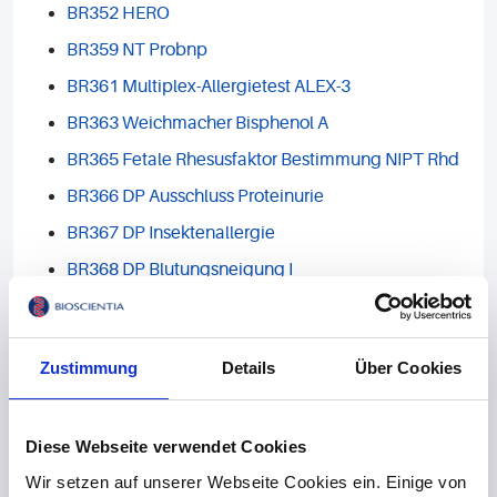
BR352 HERO
BR359 NT Probnp
BR361 Multiplex-Allergietest ALEX-3
BR363 Weichmacher Bisphenol A
BR365 Fetale Rhesusfaktor Bestimmung NIPT Rhd
BR366 DP Ausschluss Proteinurie
BR367 DP Insektenallergie
BR368 DP Blutungsneigung I
BR369 DP Blutungsneigung II
BR370 DP Endokriner Hypertonus
Zustimmung
Details
Über Cookies
BR371 DP Erythrozytose
BR372 DP Hämaturie
Diese Webseite verwendet Cookies
BR373 DP Hämoglobinopathie
Wir setzen auf unserer Webseite Cookies ein. Einige von
BR374 DP Hämolytische Anaemie