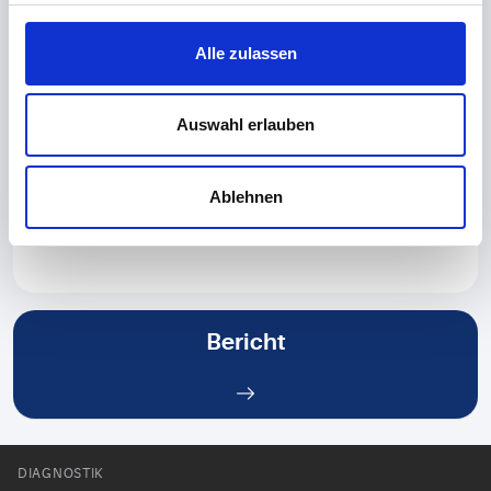
BR389 Abklärung Leukämie Lymphom
BR390 Darmmikrobiom-Analyse
Alle zulassen
BR391 Dermatophyten-PCR
BR392 Vaginom-Analyse
Auswahl erlauben
BR393 CYP2C19-Genotypisierung
vor Mavacamten-Therapie
Ablehnen
Bericht
DIAGNOSTIK