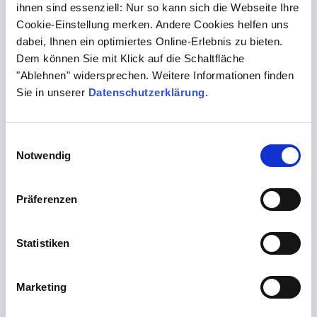
ihnen sind essenziell: Nur so kann sich die Webseite Ihre
BR375 DP Hyperkalzämie
Cookie-Einstellung merken. Andere Cookies helfen uns
dabei, Ihnen ein optimiertes Online-Erlebnis zu bieten.
BR376 DP Iso Quickwert
Dem können Sie mit Klick auf die Schaltfläche
BR377 DP Lebererkrankung
"Ablehnen" widersprechen. Weitere Informationen finden
BR378 DP Lymphknotenschwellung
Sie in unserer
Datenschutzerklärung
.
BR379 DP Lymphozytose
BR380 DP Monozytose
Einwilligungsauswahl
Notwendig
BR381 DP Morbus Wilson
BR382 DP Nahrungsmittelallergie
Präferenzen
BR383 DP Iso PTT Verlängerung
BR384 DP Rheumatoide Arthritis
Statistiken
BR385 Verdachtsdiagnose Long Covid
BR387 Akute Hepatitis Unklarer Aetiologie
Marketing
BR388 Multiplex PCR Kassenleistung