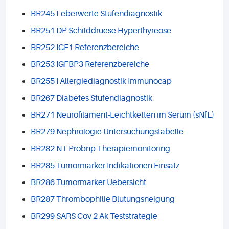
BR245 Leberwerte Stufendiagnostik
BR251 DP Schilddruese Hyperthyreose
BR252 IGF1 Referenzbereiche
BR253 IGFBP3 Referenzbereiche
BR255 I Allergiediagnostik Immunocap
BR267 Diabetes Stufendiagnostik
BR271 Neurofilament-Leichtketten im Serum (sNfL)
BR279 Nephrologie Untersuchungstabelle
BR282 NT Probnp Therapiemonitoring
BR285 Tumormarker Indikationen Einsatz
BR286 Tumormarker Uebersicht
BR287 Thrombophilie Blutungsneigung
BR299 SARS Cov 2 Ak Teststrategie