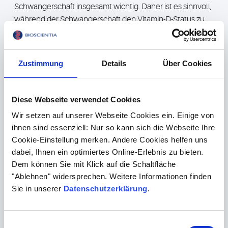
Schwangerschaft insgesamt wichtig. Daher ist es sinnvoll,
während der Schwangerschaft den Vitamin-D-Status zu
bestimmen, um einen Mangel zu vermeiden.
Zustimmung
Details
Über Cookies
Gestationsdiabetes im Labor
messen
Diese Webseite verwendet Cookies
Wir setzen auf unserer Webseite Cookies ein. Einige von
Beim Zuckerbelastungstest im Rahmen der
ihnen sind essenziell: Nur so kann sich die Webseite Ihre
Schwangerenvorsorge geht es darum, die Fähigkeit des
Cookie-Einstellung merken. Andere Cookies helfen uns
Körpers zu prüfen, Zucker abzubauen, der mit der
dabei, Ihnen ein optimiertes Online-Erlebnis zu bieten.
Nahrung zugeführt wird. Zwischen der 24. und 28.
Dem können Sie mit Klick auf die Schaltfläche
Schwangerschaftswoche gehen Sie zu einem einfachen
"Ablehnen" widersprechen. Weitere Informationen finden
Vortest in die Arztpraxis. Dort trinken Sie eine gering
Sie in unserer
Datenschutzerklärung
.
dosierte Zuckerlösung (50 Gramm). Dadurch steigt der
Blutzuckerspiegel an, sollte aber – im Normalfall – schnell
Einwilligungsauswahl
wieder in den Normalbereich sinken. Nach einer Stunde