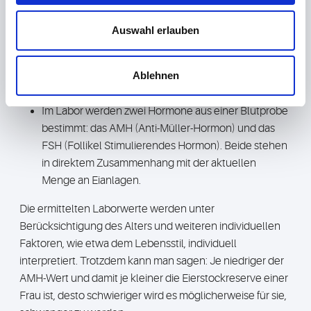
aus einer kombinierten Ultraschall- und
Auswahl erlauben
Blutuntersuchung:
In der gynäkologischen Praxis wir per Ultraschall die
Gebärmutter untersucht und in beiden Eierstöcken
Ablehnen
werden die Follikel (Eibläschen) gezählt.
Im Labor werden zwei Hormone aus einer Blutprobe
bestimmt: das AMH (Anti-Müller-Hormon) und das
FSH (Follikel Stimulierendes Hormon). Beide stehen
in direktem Zusammenhang mit der aktuellen
Menge an Eianlagen.
Die ermittelten Laborwerte werden unter
Berücksichtigung des Alters und weiteren individuellen
Faktoren, wie etwa dem Lebensstil, individuell
interpretiert. Trotzdem kann man sagen: Je niedriger der
AMH-Wert und damit je kleiner die Eierstockreserve einer
Frau ist, desto schwieriger wird es möglicherweise für sie,