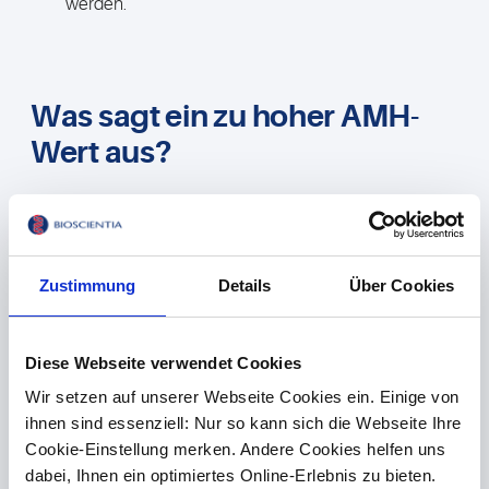
werden.
Was sagt ein zu hoher AMH-
Wert aus?
Ein hoher Anti-Müller-Hormonspiegel bedeutet, dass
diese Frau mehr Eizellen hat, als für ihr Alter erwartet wird.
Während ein hoher AMH-Wert bei Kinderwunsch (zum
Zustimmung
Details
Über Cookies
Beispiel für eine Eizellentnahme) positiv erscheint, kann
das Ergebnis auch einen negativen Hintergrund haben
und auf PCOS (Polyzystisches Ovarialsyndrom)
Diese Webseite verwendet Cookies
hinweisen.
Wir setzen auf unserer Webseite Cookies ein. Einige von
Auch die AMH-Konzentration in anovulatorischen Zyklen
ihnen sind essenziell: Nur so kann sich die Webseite Ihre
(Menstruationszyklen ohne Eisprung) ist stark erhöht.
Cookie-Einstellung merken. Andere Cookies helfen uns
AMH unterdrückt in den Ovarien das Follikelwachstum.
dabei, Ihnen ein optimiertes Online-Erlebnis zu bieten.