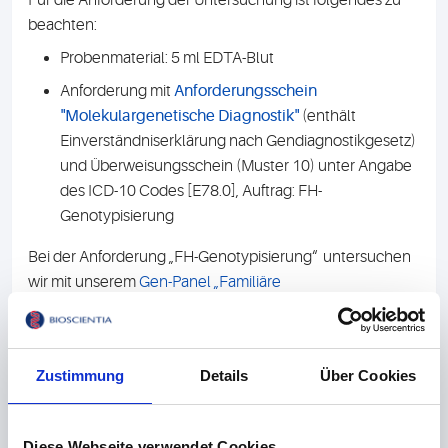
Für die Anforderung der Untersuchung ist folgendes zu
beachten:
Probenmaterial: 5 ml EDTA-Blut
Anforderung mit
Anforderungsschein
"Molekulargenetische Diagnostik"
(enthält
Einverständniserklärung nach Gendiagnostikgesetz)
und Überweisungsschein (Muster 10) unter Angabe
des ICD-10 Codes [E78.0], Auftrag: FH-
Genotypisierung
Bei der Anforderung „FH-Genotypisierung“ untersuchen
wir mit unserem
Gen-Panel „Familiäre
Hypercholesterinämie“
jene Mutationen, die für bis zu
90% der Fälle verantwortlich sind. Werden keine
Veränderungen gefunden und besteht weiterhin ein FH-
Zustimmung
Details
Über Cookies
Verdacht testen wir, nach Rücksprache mit Ihnen, die
seltenen Mutationen.
Gerne stehen wir Ratsuchenden und Patienten in unserer
Diese Webseite verwendet Cookies