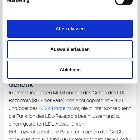
Marketing
Deutschland liegt zwischen 1:200 und 1:500. Somit sind
zwischen 160.000 und 400.000 Menschen betroffen.
Diese haben ein permanent erhöhtes kardiovaskuläres
Risiko.
Alle zulassen
Die Erkrankung ist
unterdiagnostiziert und
unterbehandelt.
Wahrscheinlich sind in Deutschland nur
Auswahl erlauben
ca. 15% der Fälle bekannt. Die Diagnose wird
typischerweise erst nach einem frühen koronaren
Ergebnis gestellt bzw. bei familiärer Häufung von
Ablehnen
Myokardinfarkten.
Genetik
In erster Linie liegen Mutationen in den Genen des LDL-
Rezeptors (80 % der Fälle), des Apolipoproteins B-100
und/oder des
PCSK9 Proteins
vor, die in ihrer Konsequenz
die Funktion des LDL-Rezeptors beeinflussen und zu
einem gestörten LDL-Abbau führen.
Heterozygot betroffene Patienten machen den Großteil
der Erkrankten aus (über 95%). Bei diesen ist das Risiko für