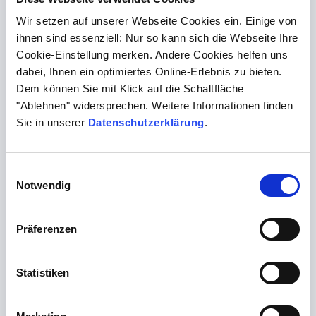
genetischen Beratung
an mehreren Standorten zur Seite.
Wir setzen auf unserer Webseite Cookies ein. Einige von
ihnen sind essenziell: Nur so kann sich die Webseite Ihre
Cookie-Einstellung merken. Andere Cookies helfen uns
Kassenleistung ohne Erhöhung des
dabei, Ihnen ein optimiertes Online-Erlebnis zu bieten.
Fallwertes
Dem können Sie mit Klick auf die Schaltfläche
Die Gen-Panel-Diagnostik ist eine Leistung der
"Ablehnen" widersprechen. Weitere Informationen finden
gesetzlichen Krankenkassen. Als Leistung des EBM-
Sie in unserer
Datenschutzerklärung
.
Kapitels 11 erhöht sie nicht den individuellen
arztspezifischen Fallwert Ihrer Praxis.
Einwilligungsauswahl
Notwendig
Hintergrundinformationen zur
FH
Präferenzen
Epidemiologie
Statistiken
Die FH ist eine der häufigsten genetisch bedingten
(vererbten) Stoffwechselstörungen. Die Prävalenz in