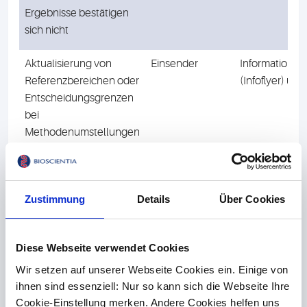
Ergebnisse bestätigen
sich nicht
Aktualisierung von
Einsender
Information a
Referenzbereichen oder
(Infoflyer) un
Entscheidungsgrenzen
bei
Methodenumstellungen
Kritische bzw.
Einsender
Sofortige tele
alarmierende
Benachrichtig
Analysenergebnisse
Einsenders
Zustimmung
Details
Über Cookies
Eingeschränkte Eignung
Einsender
Präanalytisch
des eingesandten
mit dem Einse
Diese Webseite verwendet Cookies
Primärmaterials,
(telefonisch, E
Wir setzen auf unserer Webseite Cookies ein. Einige von
eingeschränkte Eignung
Befund
ihnen sind essenziell: Nur so kann sich die Webseite Ihre
des angeforderten
Cookie-Einstellung merken. Andere Cookies helfen uns