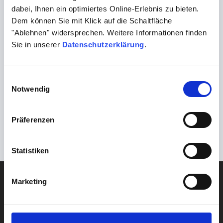
Verfahrens, zu wenig
dabei, Ihnen ein optimiertes Online-Erlebnis zu bieten.
Primärprobenmaterial
Dem können Sie mit Klick auf die Schaltfläche
"Ablehnen" widersprechen. Weitere Informationen finden
Leistungsangebot steht
Einsender
Infoflyer an Ei
Sie in unserer
Datenschutzerklärung
.
nicht oder nur
wenn vorherse
eingeschränkt zur
unvorhersehb
Verfügung durch z.B.
Störungen E-M
Einwilligungsauswahl
Lieferschwierigkeiten
telefonische
Notwendig
bei Reagenzien, Geräte-
Benachrichti
Ausfälle oder sonstige
Präferenzen
Störungen.
AKTUALISIERT DIENSTAG, 13 JANUAR 2026
Statistiken
DIAGNOSTIK
Marketing
Blut
Gehirn & Nerven