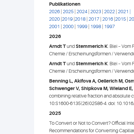
Publikationen
2026
|
2025
|
2024
|
2023
|
2022
|
2021
|
2020
|
2019
|
2018
|
2017
|
2016
|
2015
|
2
2001
|
2000
|
1999
|
1998
|
1997
2026
Arndt T
und
Stemmerich K
. Blei – Vom
Chemie / Erscheinungsformen / Verwendu
Arndt T
und
Stemmerich K
. Blei – Vom
Chemie / Erscheinungsformen / Verwend
Benning L, Akifova A, Oellerich M, O
Schwenger V, Shipkova M, Wieland E,
combining relative fraction and absolute 
10:S1600-6135(26)02586-4. doi: 10.1016/j
2025
To Convert or Not to Convert? Official In
Recommendations for Converting Capillar