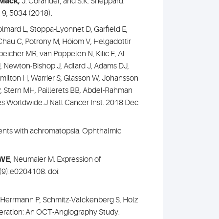
 Mack,
J. Corander, and S.K. Sheppard.
9, 5034 (2018).
olmard L, Stoppa-Lyonnet D, Garfield E,
hau C, Potrony M, Höiom V, Helgadottir
peicher MR, van Poppelen N, Kilic E, Al-
J, Newton-Bishop J, Adlard J, Adams DJ,
milton H, Warrier S, Glasson W, Johansson
 P, Stern MH, Paillerets BB, Abdel-Rahman
s Worldwide.J Natl Cancer Inst. 2018 Dec
tients with achromatopsia. Ophthalmic
 WE
, Neumaier M. Expression of
9):e0204108. doi:
, Herrmann P, Schmitz-Valckenberg S, Holz
neration: An OCT-Angiography Study.