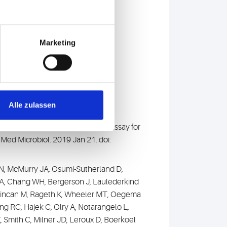
Marketing
Alle zulassen
unochromatographic lateral flow assay for
Med Microbiol. 2019 Jan 21. doi:
 N, McMurry JA, Osumi-Sutherland D,
az A, Chang WH, Bergerson J, Laulederkind
, Sincan M, Rageth K, Wheeler MT, Oegema
g RC, Hajek C, Olry A, Notarangelo L,
 Smith C, Milner JD, Leroux D, Boerkoel