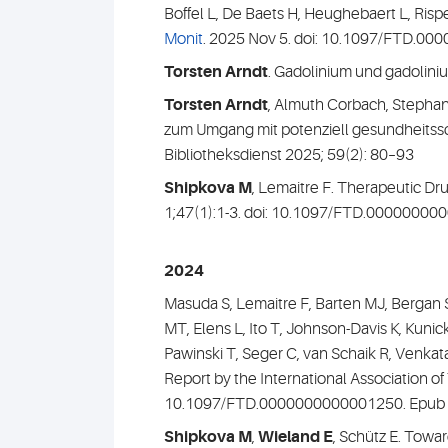
Boffel L, De Baets H, Heughebaert L, Risp
Monit
. 2025 Nov 5. doi: 10.1097/FTD.00
Torsten Arndt
. Gadolinium und gadoliniu
Torsten Arndt
, Almuth Corbach, Stephan
zum Umgang mit potenziell gesundheitssch
Bibliotheksdienst 2025; 59(2): 80–93
Shipkova M
, Lemaitre F. Therapeutic Dr
1;47(1):1-3. doi: 10.1097/FTD.00000000
2024
Masuda S, Lemaitre F, Barten MJ, Bergan 
MT, Elens L, Ito T, Johnson-Davis K, Kunic
Pawinski T, Seger C, van Schaik R, Venk
Report by the International Association o
10.1097/FTD.0000000000001250. Epub ah
Shipkova M
,
Wieland E
, Schütz E. Towa