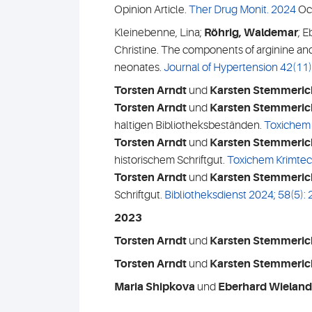
Opinion Article.
Ther Drug Monit. 2024
Oc
Kleinebenne, Lina;
Röhrig, Waldemar
; E
Christine. The components of arginine and 
neonates.
Journal of Hypertension 42(11
Torsten Arndt
und
Karsten Stemmeric
Torsten Arndt
und
Karsten Stemmeric
haltigen Bibliotheksbeständen.
Toxichem 
Torsten Arndt
und
Karsten Stemmeric
historischem Schriftgut.
Toxichem Krimtec
Torsten Arndt
und
Karsten Stemmeric
Schriftgut.
Bibliotheksdienst 2024; 58(5):
2023
Torsten Arndt
und
Karsten Stemmeric
Torsten Arndt
und
Karsten Stemmeric
Maria Shipkova
und
Eberhard Wieland