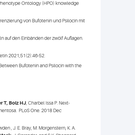
an Phenotype Ontology (HPO) knowledge
erenzierung von Bufotenin und Psilocin mit
eln auf den Einbänden der zwölf Auflagen.
letin 2021;51(2):46-52.
Between Bufotenin and Psilocin with the
r T, Bolz HJ
, Charbel Issa P. Next-
igmentosa. PLoS One. 2018 Dec
wden , J. E. Bray, M. Morgenstern, K. A.