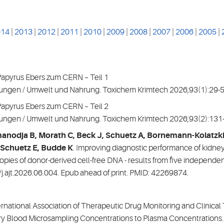
014
|
2013
|
2012
|
2011
|
2010
|
2009
|
2008
|
2007
|
2006
|
2005
|
 Papyrus Ebers zum CERN – Teil 1
ngen / Umwelt und Nahrung. Toxichem Krimtech 2026;93(1):29-5
 Papyrus Ebers zum CERN – Teil 2
ungen / Umwelt und Nahrung. Toxichem Krimtech 2026;93(2):131
smanodja B, Morath C, Beck J, Schuetz A, Bornemann-Kolatzki
 Schuetz E, Budde K
. Improving diagnostic performance of kidney 
copies of donor-derived cell-free DNA - results from five independe
.ajt.2026.06.004. Epub ahead of print. PMID: 42269874.
ternational Association of Therapeutic Drug Monitoring and Clinica
y Blood Microsampling Concentrations to Plasma Concentrations.