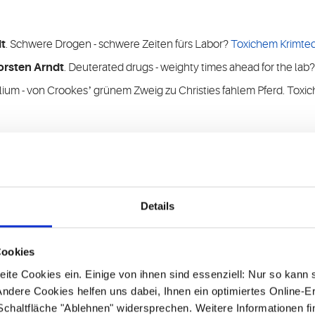
t
. Schwere Drogen - schwere Zeiten fürs Labor?
Toxichem Krimtec
orsten Arndt
. Deuterated drugs - weighty times ahead for the lab
llium - von Crookesʼ grünem Zweig zu Christies fahlem Pferd. Toxi
hem Krimtech 2022;89(2):50-56.
- Der Blick über den Tellerrand. Toxichem Krimtech 2022;89(2):60-61
Details
Lubna Raggub
, Dirk Bockmühl,
Bernhard Zöllner:
Analysis of c
04791
Cookies
,
r, Annika Rössler
Janine Kimpel
,
Katrin Donde
,
Oliver Harzer
, W
ite Cookies ein. Einige von ihnen sind essenziell: Nur so kann 
odies in a large prospective cohort study of elite football player
ndere Cookies helfen uns dabei, Ihnen ein optimiertes Online-E
ividuals and estimation of the rate of undetected cases.
 Schaltfläche "Ablehnen" widersprechen. Weitere Informationen fi