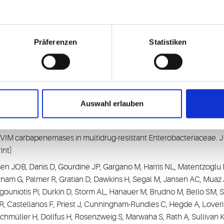
.e1-473.e4. doi: 10.1016/j.cmi.2020.11.033. Epub 2020 Dec 5.
Präferenzen
Statistiken
Gift. Toxichem Krimtech 2020;87(3):117-119.
Auswahl erlauben
tim. TIAFT Bulletin 2021;51(1)4-5.
, Kolbert M,
Pfennigwerth N,
Mack D
. Evaluation of a novel imm
VIM carbapenemases in multidrug-resistant Enterobacteriaceae. J 
int]
sen JOB, Danis D, Gourdine JP, Gargano M, Harris NL, Matentzoglu
 Baynam G, Palmer R, Gratian D, Dawkins H, Segal M, Jansen AC, Mu
gouniotis PI, Durkin D, Storm AL, Hanauer M, Brudno M, Bello SM
, Castellanos F, Priest J, Cunningham-Rundles C, Hegde A, Loverin
müller H, Dollfus H, Rosenzweig S, Marwaha S, Rath A, Sullivan K,