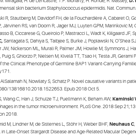
t, M. Miragaia, H. de Lencastre, T.F. Moriarty, H. Rohde, R. Massey,
D.
mensal skin bacterium Staphylococcus epidermidis. Nat. Commun. 
ski R, Stautberg M, Davidorf FH, de la Fouchardière A, Cabaret O, G
Järvinen RS, van Doorn R, Jager MJ, Luyten GPM, Marinkovic M, C
sso B, Ciccarese G, Queirolo P, Mastracci L, Wadt K, Kiilgaard JF, S
C,
Santagata S, Dahiya S, Taibjee S, Burke J, Poplawski N, O’Shea S
ur JW, Nickerson ML, Murali R, Palmer JM, Howlie M, Symmons J, Ha
, Puig S, Ghiorzo P, Nielsen M, Kivelä TT, Tsao H, Testa JR, Gerami
he Clinical Phenotype of Germline BAP1 Variant-Carrying Familie
jy171.
, AlSalamah N, Nowilaty S, Schatz P. Novel causative variants in pa
.1080/13816810.2018.1522653. Epub 2018 Oct 5.
h S, Wang C, Han J, Schulze TJ, Puellmann K, Beham AW,
Kaminski
hages in the tumor microenvironment. PLoS One. 2018 Sep 21;13(
on 2018.
hmid M, Lindner M, de Sisternes L, Stöhr H, Weber BHF,
Neuhaus C
al in Late-Onset Stargardt Disease and Age-Related Macular Dege