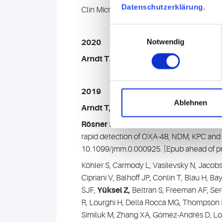
Datenschutzerklärung
.
Clin Microbiol Infect. 2021 Mar;27(3):473
Einwilligungsauswahl
Notwendig
2020
Arndt T
. Cyanit - Die Endung macht das 
2019
Ablehnen
Arndt T,
Sewell AC. Suicide without a Vic
Rösner S, Kamalanabhaiah S, Küsters U
rapid detection of OXA-48, NDM, KPC and 
10.1099/jmm.0.000925. [Epub ahead of pr
Köhler S, Carmody L, Vasilevsky N, Jacob
Cipriani V, Balhoff JP, Conlin T, Blau H,
SJF,
Yüksel Z,
Beltran S, Freeman AF, Ser
R, Lourghi H, Della Rocca MG, Thompson R
Similuk M, Zhang XA, Gómez-Andrés D, Loch