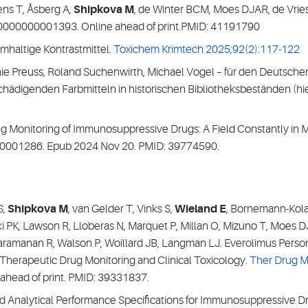
ens T, Åsberg A,
Shipkova M
, de Winter BCM, Moes DJAR, de Vries
00000000001393. Online ahead of print.PMID: 41191790
mhaltige Kontrastmittel.
Toxichem Krimtech 2025;92(2):117-122
ie Preuss, Roland Suchenwirth, Michael Vogel – für den Deutschen
ädigenden Farbmitteln in historischen Bibliotheksbeständen (hie
ug Monitoring of Immunosuppressive Drugs: A Field Constantly in 
00001286. Epub 2024 Nov 20. PMID: 39774590.
S,
Shipkova M
, van Gelder T, Vinks S,
Wieland E
, Bornemann-Kolat
ki PK, Lawson R, Lloberas N, Marquet P, Millan O, Mizuno T, Moes DJ
ataramanan R, Walson P, Woillard JB, Langman LJ. Everolimus Per
f Therapeutic Drug Monitoring and Clinical Toxicology.
Ther Drug M
ead of print. PMID: 39331837.
rd Analytical Performance Specifications for Immunosuppressive Dr