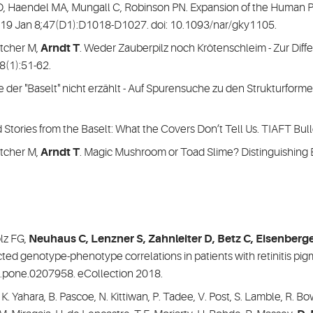
y D, Haendel MA, Mungall C, Robinson PN. Expansion of the Hum
2019 Jan 8;47(D1):D1018-D1027. doi: 10.1093/nar/gky1105.
ttcher M,
Arndt T
. Weder Zauberpilz noch Krötenschleim - Zur Diff
8(1):51-62.
ie der "Baselt" nicht erzählt - Auf Spurensuche zu den Strukturform
d Stories from the Baselt: What the Covers Don’t Tell Us. TIAFT Bul
ttcher M,
Arndt T
. Magic Mushroom or Toad Slime? Distinguishing 
olz FG,
Neuhaus C, Lenzner S, Zahnleiter D, Betz C, Eisenberge
ted genotype-phenotype correlations in patients with retinitis p
l.pone.0207958. eCollection 2018.
 K. Yahara, B. Pascoe, N. Kittiwan, P. Tadee, V. Post, S. Lamble, R. Bo