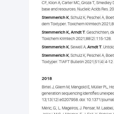
CF, Klion A, Carter MC, Groza T, Smedle
base and resources. Nucleic Acids Res. 
Stemmerich K
, Schulz K, Peschel A, Boe
dem Toxtyper. Toxichem Krimtech 2021;8
Stemmerich K, Arndt T
. Geschichten, d
Toxichem Krimtech 2021;88(2):115-128.
Stemmerich K
, Sewell A,
Arndt T
. Untol
Stemmerich K
, Schulz K, Peschel A, Boe
Toxtyper. TIAFT Bulletin 2021;51(4):4-12.
2018
Birtel J, Gliem M, Mangold E, Müller PL, H
generation sequencing identifies unexpec
13;13(12):e0207958. doi: 10.1371/journa
Méric, G., L. Mageiros, J. Pensar, M. Laabei,