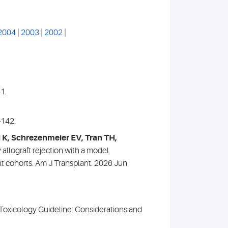
2004
|
2003
|
2002
|
1.
-142.
 K, Schrezenmeier EV, Tran TH,
allograft rejection with a model
nt cohorts. Am J Transplant. 2026 Jun
l Toxicology Guideline: Considerations and