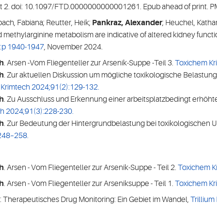
t 2. doi: 10.1097/FTD.0000000000001261. Epub ahead of print. 
bach, Fabiana; Reutter, Heik;
Pankraz, Alexander
; Heuchel, Kathar
methylarginine metabolism are indicative of altered kidney functio
):p 1940-1947
, November 2024.
h
. Arsen -Vom Fliegenteller zur Arsenik-Suppe -Teil 3.
Toxichem Kr
h
. Zur aktuellen Diskussion um mögliche toxikologische Belastu
Krimtech 2024;91(2):129-132.
h
. Zu Ausschluss und Erkennung einer arbeitsplatzbedingt erhöht
h 2024;91(3):228-230.
h
. Zur Bedeutung der Hintergrundbelastung bei toxikologischen 
 248–258.
h
. Arsen - Vom Fliegenteller zur Arsenik-Suppe - Teil 2.
Toxichem K
h
. Arsen - Vom Fliegenteller zur Arseniksuppe - Teil 1.
Toxichem Kr
: Therapeutisches Drug Monitoring: Ein Gebiet im Wandel,
Trillium