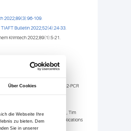
h 2022;89(3):96-109.
?
TIAFT Bulletin 2022;52(4):24-33
.
chem Krimtech 2022;89(1):5-21.
.
Über Cookies
ycle threshold values in SARS-CoV-2-PCR
erner Krutsch
, Dorothee von Laer
, Tim
sich die Webseite Ihre
s in Germany (May-June 2020): implications
rlebnis zu bieten. Dem
nden Sie in unserer