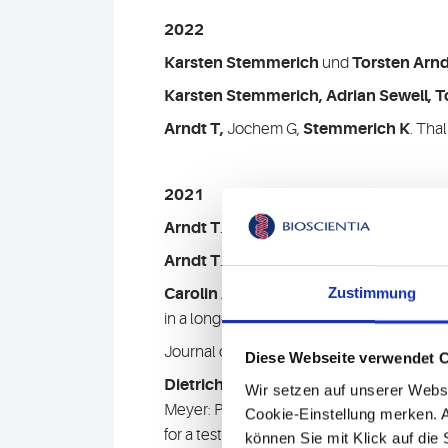
2022
Karsten Stemmerich
und
Torsten Arnd
Karsten Stemmerich, Adrian Sewell, T
Arndt T,
Jochem G,
Stemmerich K
. Tha
2021
Arndt T
. Phosphin und Phosphide. Toxic
Arndt T
. Faszinosum Interdisziplinarität 
Zustimmung
Carolin Ade
,
Joachim Pum
,
Iris Abele
,
in a long-term study.
Journal of Clinical Virology 138 (2021) 1
Diese Webseite verwendet 
Dietrich Mack
, Barbara Christine Gärtne
Wir setzen auf unserer Webse
Meyer
Prevalence of SARS-CoV-2 IgG antib
:
Cookie-Einstellung merken. A
for a testing protocol in asymptomatic ind
können Sie mit Klick auf die