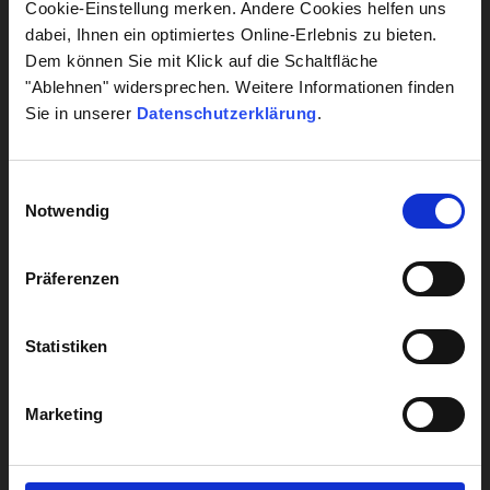
Cookie-Einstellung merken. Andere Cookies helfen uns
dabei, Ihnen ein optimiertes Online-Erlebnis zu bieten.
Herz & Kreislauf
Dem können Sie mit Klick auf die Schaltfläche
Lebensstil
"Ablehnen" widersprechen. Weitere Informationen finden
Sie in unserer
Datenschutzerklärung
.
Leber
Einwilligungsauswahl
Alle Diagnostik anzeigen
Notwendig
Präferenzen
Alle Analysen anzeigen
Statistiken
UNTERNEHMENSBEREICHE
Krankenhaus Labormanagement
Marketing
Hygiene
Biocontrol