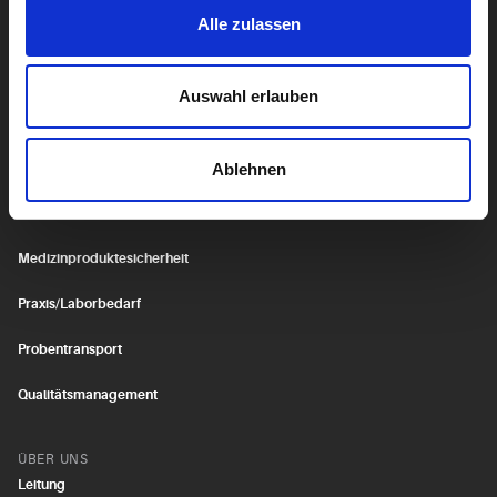
Alle zulassen
Genetik
Auswahl erlauben
SERVICE
Fortbildungen
Ablehnen
IT-Services
Medizinische Formeln
Medizinproduktesicherheit
Praxis/Laborbedarf
Probentransport
Qualitätsmanagement
ÜBER UNS
Leitung