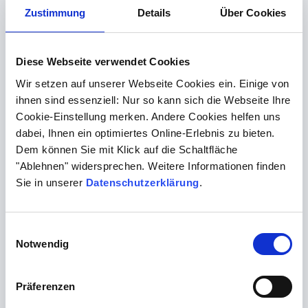
Zustimmung
Details
Über Cookies
DHEAS
Nebennierenfunktion, Hormonhausha
Jod im Serum
Jodmangel
Diese Webseite verwendet Cookies
Wir setzen auf unserer Webseite Cookies ein. Einige von
ihnen sind essenziell: Nur so kann sich die Webseite Ihre
Cookie-Einstellung merken. Andere Cookies helfen uns
Welche Blutwerte sind bei
dabei, Ihnen ein optimiertes Online-Erlebnis zu bieten.
Krebs erhöht?
Dem können Sie mit Klick auf die Schaltfläche
"Ablehnen" widersprechen. Weitere Informationen finden
Zu den Tumor- oder Krebsmarkern zählen folgende
Sie in unserer
Datenschutzerklärung
.
Werte:
AFP (Alpha-Fetoprotein): Tumormarker für Leberkrebs
Einwilligungsauswahl
HCG (humanes Choriongonadotropin): Therapie und
Notwendig
Verlauf von Hodentumoren
CA 125: Tumormarker für Eierstockkrebs
Präferenzen
CA 15-3: Tumormarker für Mammakarzinom (Brustkrebs)
CA 19-9: Tumormarker bei Tumoren in Magen-Darm-Trakt