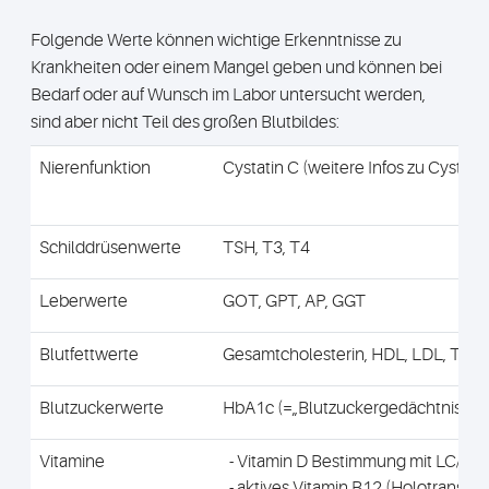
Folgende Werte können wichtige Erkenntnisse zu
Krankheiten oder einem Mangel geben und können bei
Bedarf oder auf Wunsch im Labor untersucht werden,
sind aber nicht Teil des großen Blutbildes:
Nierenfunktion
Cystatin C (weitere Infos zu Cystati
Schilddrüsenwerte
TSH, T3, T4
Leberwerte
GOT, GPT, AP, GGT
Blutfettwerte
Gesamtcholesterin, HDL, LDL, Trigl
Blutzuckerwerte
HbA1c (=„Blutzuckergedächtnis“)
Vitamine
- Vitamin D Bestimmung mit LC/MS
- aktives Vitamin B12 (Holotransco