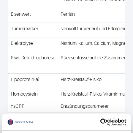
Eisenwert
Ferritin
Tumormarker
sinnvoll für Verlauf und Erfolg einer
Elektrolyte
Natrium, Kalium, Calcium, Magnesi
Eiweißelektrophorese
Rückschlüsse auf die Zusammensetz
Lipoprotein(a)
Herz-Kreislauf-Risiko
Homocystein
Herz-Kreislauf-Risiko, Vitaminmange
hsCRP
Entzündungsparameter
Folsäure
wichtig für Wachstums- und Entwic
Cortisol (oder Kortisol)
Stresshormon