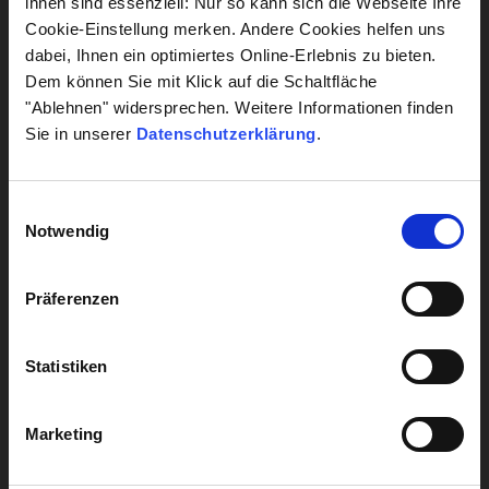
ihnen sind essenziell: Nur so kann sich die Webseite Ihre
Cookie-Einstellung merken. Andere Cookies helfen uns
Gehirn & Nerven
dabei, Ihnen ein optimiertes Online-Erlebnis zu bieten.
Dem können Sie mit Klick auf die Schaltfläche
Herz & Kreislauf
"Ablehnen" widersprechen. Weitere Informationen finden
Lebensstil
Sie in unserer
Datenschutzerklärung
.
Leber
Einwilligungsauswahl
Notwendig
Alle Diagnostik anzeigen
Präferenzen
Alle Analysen anzeigen
Statistiken
UNTERNEHMENSBEREICHE
Krankenhaus Labormanagement
Marketing
Hygiene