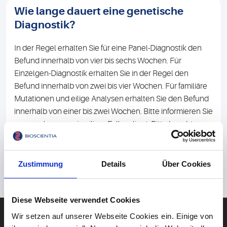
Wie lange dauert eine genetische
Diagnostik?
In der Regel erhalten Sie für eine Panel-Diagnostik den
Befund innerhalb von vier bis sechs Wochen. Für
Einzelgen-Diagnostik erhalten Sie in der Regel den
Befund innerhalb von zwei bis vier Wochen. Für familiäre
Mutationen und eilige Analysen erhalten Sie den Befund
innerhalb von einer bis zwei Wochen. Bitte informieren Sie
uns vorab, wenn ein eiliger Fall vorliegt. Bitte beachten
Sie, dass es auf Grund von hohem Probenaufkommen
oder aus technischen Gründen auch einmal zu längeren
Analysezeiten kommen kann. Vielen Dank für Ihr
Zustimmung
Details
Über Cookies
Verständnis.
Diese Webseite verwendet Cookies
DIAGNOSTIK
Wir setzen auf unserer Webseite Cookies ein. Einige von
Blut