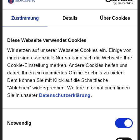
Lebensstil
Zustimmung
Details
Über Cookies
Leber
Diese Webseite verwendet Cookies
Alle Diagnostik anzeigen
Wir setzen auf unserer Webseite Cookies ein. Einige von
ihnen sind essenziell: Nur so kann sich die Webseite Ihre
Cookie-Einstellung merken. Andere Cookies helfen uns
Alle Analysen anzeigen
dabei, Ihnen ein optimiertes Online-Erlebnis zu bieten.
Dem können Sie mit Klick auf die Schaltfläche
"Ablehnen" widersprechen. Weitere Informationen finden
UNTERNEHMENSBEREICHE
Sie in unserer
Datenschutzerklärung
.
Krankenhaus Labormanagement
Hygiene
Einwilligungsauswahl
Biocontrol
Notwendig
Genetik