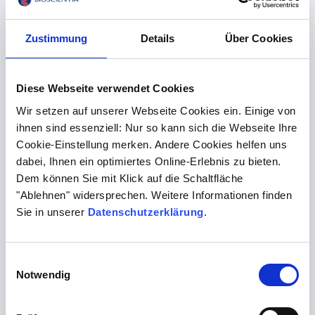
festsetzen:
Neuroborreliose
. Bei all diesen Erkrankungen
gilt, je früher sie entdeckt werden, desto größer die
Zustimmung
Details
Über Cookies
Chance auf Heilung. Fragen, rund um unsere Diagnostik,
beantworten wir gerne.
Diese Webseite verwendet Cookies
zu den Standorten
Wir setzen auf unserer Webseite Cookies ein. Einige von
ihnen sind essenziell: Nur so kann sich die Webseite Ihre
Cookie-Einstellung merken. Andere Cookies helfen uns
dabei, Ihnen ein optimiertes Online-Erlebnis zu bieten.
Multiple Sklerose
Dem können Sie mit Klick auf die Schaltfläche
"Ablehnen" widersprechen. Weitere Informationen finden
Wenn die Nervenfasern ihre Hülle
Sie in unserer
Datenschutzerklärung
.
(Myelidscheiden) verlieren, können Signale nicht mehr
zuverlässig übertragen werden. Gehen oder Aufstehen
Einwilligungsauswahl
sind dann für einen Moment unmöglich. Verantwortlich
Notwendig
sind entzündliche Prozesse der Nervenzellen. Die
Multiple Sklerose gehört zu den häufigsten