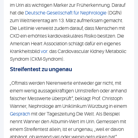
im Urin als wichtigen Marker zur Früherkennung. Darauf
hat die
Deutsche Gesellschaft für Nephrologie
(DGfN)
zum Weltnierentag am 13. März aufmerksam gemacht.
Die Leitlinie verweist zudem darauf, dass Menschen mit
CKD ein erhöhtes kardiovaskuläres Risiko besitzen. Die
American Heart Association schlägt dafür ein eigenes
Krankheitsbild
vor
: das Cardiovascular Kidney Metabolic
Syndrom (CKM-Syndrom).
Streifentest zu ungenau
„Oftmals werden Nierenwerte entweder gar nicht, mit
einem wenig aussagekräftigen Urinstreifen oder anhand
falscher Messwerte überprüft“, beklagt Prof. Christoph
Wanner, Nephrologe am Uniklinikum Würzburg in einem
Gespräch
mit der Tageszeitung Die Welt. Als Beispiel
nennt Wanner den Albumin-Wert im Urin. Gemessen mit
einem Streifentest allein, ist er ungenau, „weil er davon
abhängt, ob jemand viel oder wenig getrunken hat“.