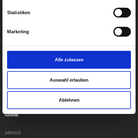
Leber
Statistiken
Alle Diagnostik anzeigen
Marketing
Alle Analysen anzeigen
Alle zulassen
UNTERNEHMENSBEREICHE
Krankenhaus Labormanagement
Auswahl erlauben
Hygiene
Ablehnen
Biocontrol
Genetik
SERVICE