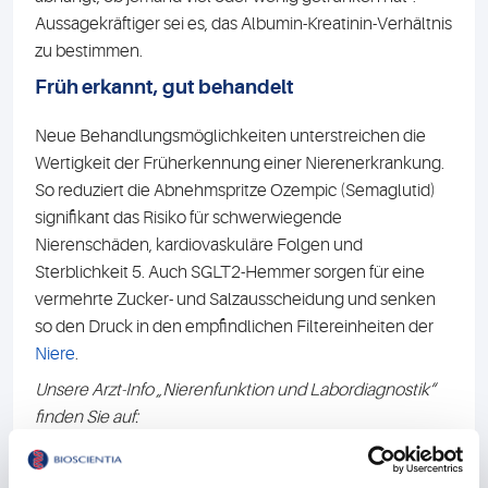
Aussagekräftiger sei es, das Albumin-Kreatinin-Verhältnis
zu bestimmen.
Früh erkannt, gut behandelt
Neue Behandlungsmöglichkeiten unterstreichen die
Wertigkeit der Früherkennung einer Nierenerkrankung.
So reduziert die Abnehmspritze Ozempic (Semaglutid)
signifikant das Risiko für schwerwiegende
Nierenschäden, kardiovaskuläre Folgen und
Sterblichkeit 5. Auch SGLT2-Hemmer sorgen für eine
vermehrte Zucker- und Salzausscheidung und senken
so den Druck in den empfindlichen Filtereinheiten der
Niere
.
Unsere Arzt-Info „Nierenfunktion und Labordiagnostik“
finden Sie auf:
https://www.bioscientia.de/media/yehboljr/br217_beric
ht_nierenfunktionsdiagnostik.pdf