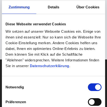
Zustimmung
Details
Über Cookies
Zurück
Kostenlose Online-Fortbildung am 9. April:
Diese Webseite verwendet Cookies
Hämoglobinopathien
Wir setzen auf unserer Webseite Cookies ein. Einige von
Weiter
ihnen sind essenziell: Nur so kann sich die Webseite Ihre
Neue Prostata-CA-Früherkennung auf Basis eines PSA-
Cookie-Einstellung merken. Andere Cookies helfen uns
Tests
dabei, Ihnen ein optimiertes Online-Erlebnis zu bieten.
Dem können Sie mit Klick auf die Schaltfläche
"Ablehnen" widersprechen. Weitere Informationen finden
Sie in unserer
Datenschutzerklärung
.
DIAGNOSTIK
Blut
Gehirn & Nerven
Einwilligungsauswahl
Notwendig
Herz & Kreislauf
Lebensstil
Präferenzen