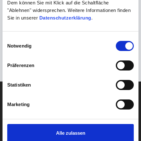
Dem können Sie mit Klick auf die Schaltfläche
bioscientia.de/media/q3obr3kw/ br373_dp-
"Ablehnen" widersprechen. Weitere Informationen finden
haemoglobinopathie.pdf
Sie in unserer
Datenschutzerklärung
.
Zurück
Einwilligungsauswahl
Alzheimer-Demenz und Lecanemab-Therapie
Notwendig
Weiter
Präferenzen
UACR-Wert: Neue Empfehlung für die Nierenprävention
Statistiken
DIAGNOSTIK
Blut
Marketing
Gehirn & Nerven
Herz & Kreislauf
Alle zulassen
Lebensstil