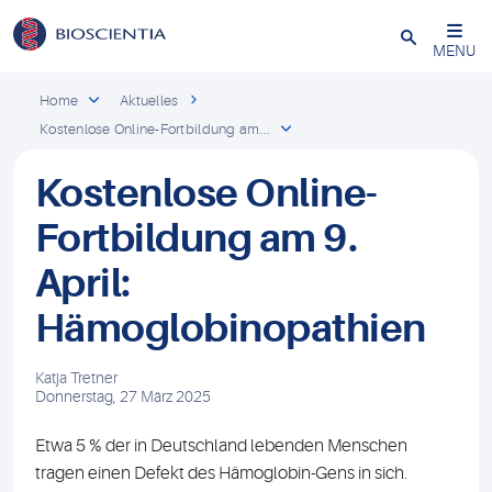
Schließen
MENU
Home
Aktuelles
Kostenlose Online-Fortbildung am...
Kostenlose Online-
Fortbildung am 9.
April:
Hämoglobinopathien
Katja Tretner
Donnerstag, 27 März 2025
Etwa 5 % der in Deutschland lebenden Menschen
tragen einen Defekt des Hämoglobin-Gens in sich.