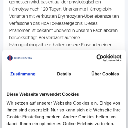
gemessen wird, basiert auf der physiologischen
Hämolyse nach 120 Tagen. Unerkannte Hämoglobin-
Varianten mit verkürzten Erythrozyten-Überlebenszeiten
verfälschen das HbA1c-Messergebnis. Dieses
Phänomen ist bekannt und wird in unseren Fachlaboren
berücksichtigt. Bei Verdacht auf eine
Hämoglobinopathie erhalten unsere Einsender einen
entsprechenden Hinweis.
CRISPR-Gentherapie bei SCD und TDT
Zustimmung
Details
Über Cookies
Die Gentherapie „exa-cel“ (Exagamglogen Autotemcel,
Handelsname CASGEVY®) bei schwerer
Sichelzellenkrankheit (SCD) und
Diese Webseite verwendet Cookies
transfusionsabhängiger Beta-Thalassämie (TDT) auf
Basis der Genschere CRISPR/Cas ist seit Januar in
Wir setzen auf unserer Webseite Cookies ein. Einige von
ihnen sind essenziell: Nur so kann sich die Webseite Ihre
Deutschland verfügbar.
Cookie-Einstellung merken. Andere Cookies helfen uns
Hinweise zur Stufendiagnostik einer Hämoglobinopathie
dabei, Ihnen ein optimiertes Online-Erlebnis zu bieten.
finden Sie auf unserer Webseite:
https://www.