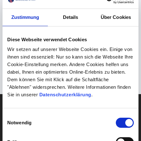
für Übergewicht“
,
„Stoffwechselerkrankungen, die zu
Übergewicht führen“
sowie zu den
„Gesundheitsrisiken
Zustimmung
Details
Über Cookies
durch Übergewicht“
.
Diese Webseite verwendet Cookies
Zurück
Leiden Sie an einer Nierenschwäche? Nein? Wie
Wir setzen auf unserer Webseite Cookies ein. Einige von
können Sie das wissen?
ihnen sind essenziell: Nur so kann sich die Webseite Ihre
Cookie-Einstellung merken. Andere Cookies helfen uns
Weiter
dabei, Ihnen ein optimiertes Online-Erlebnis zu bieten.
Der Frühling kommt – die Allergiesaison ist schon da
Dem können Sie mit Klick auf die Schaltfläche
"Ablehnen" widersprechen. Weitere Informationen finden
Sie in unserer
Datenschutzerklärung
.
DIAGNOSTIK
Blut
Einwilligungsauswahl
Notwendig
Gehirn & Nerven
Herz & Kreislauf