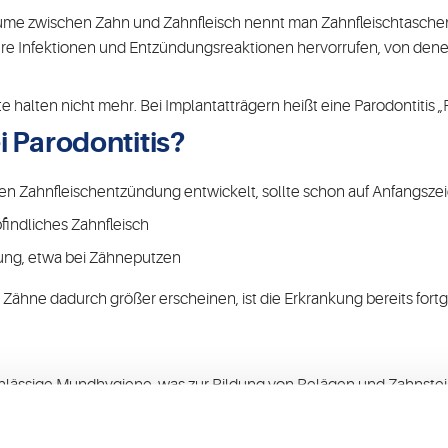
ume zwischen Zahn und Zahnfleisch nennt man Zahnfleischtaschen
ere Infektionen und Entzündungsreaktionen hervorrufen, von dene
 halten nicht mehr. Bei Implantatträgern heißt eine Parodontitis „Pe
 Parodontitis?
alen Zahnfleischentzündung entwickelt, sollte schon auf Anfangsz
indliches Zahnfleisch
rung, etwa bei Zähneputzen
Zähne dadurch größer erscheinen, ist die Erkrankung bereits fortg
nachlässige Mundhygiene, was zur Bildung von Belägen und Zahnst
chwankungen, Übergewicht, Medikamente (zum Beispiel Immunsup
ritis etc.) eine bakterielle Zahnfleischentzündung begünstigen.