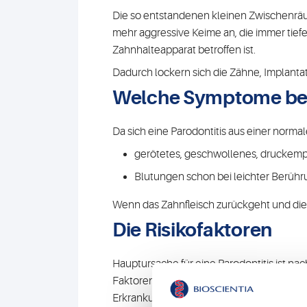
Die so entstandenen kleinen Zwischenrä
mehr aggressive Keime an, die immer tief
Zahnhalteapparat betroffen ist.
Dadurch lockern sich die Zähne, Implantate
Welche Symptome bei
Da sich eine Parodontitis aus einer norm
gerötetes, geschwollenes, druckempf
Blutungen schon bei leichter Berüh
Wenn das Zahnfleisch zurückgeht und die 
Die Risikofaktoren
Hauptursache für eine Parodontitis ist 
Faktoren wie Stress, Rauchen, Hormons
Erkrankungen (Diabetes, rheumatoide Arth