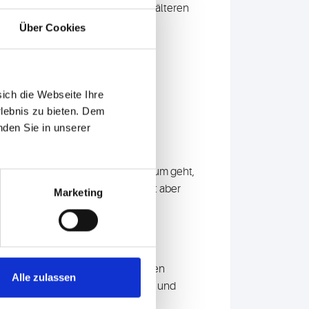
hnausfall und Zahnprothesen bei älteren
Über Cookies
Erkrankungen. Auch auf chronische
uss
nehmen.
sich die Webseite Ihre
rlebnis zu bieten. Dem
nden Sie in unserer
chweregrad. Da es dabei auch darum geht,
 zum Einsatz. Ein Antibiotikum ist aber
Marketing
eine mikrobiologische Analyse des
Markerkeime, also die wichtigsten
Alle zulassen
otikabehandlung Erfolg verspricht und