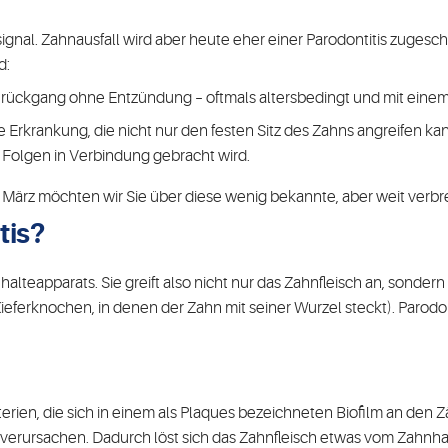
msignal. Zahnausfall wird aber heute eher einer Parodontitis zugeschr
d:
rückgang ohne Entzündung – oftmals altersbedingt und mit einem
he Erkrankung, die nicht nur den festen Sitz des Zahns angreifen k
olgen in Verbindung gebracht wird.
 März möchten wir Sie über diese wenig bekannte, aber weit verbre
tis?
halteapparats. Sie greift also nicht nur das Zahnfleisch an, sond
ieferknochen, in denen der Zahn mit seiner Wurzel steckt). Parodo
rien, die sich in einem als Plaques bezeichneten Biofilm an den Z
erursachen. Dadurch löst sich das Zahnfleisch etwas vom Zahnhal