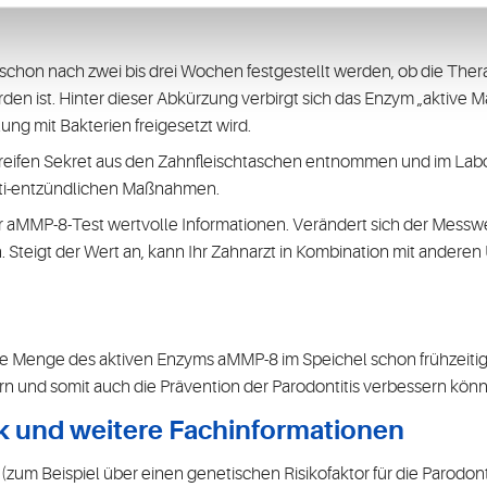
hon nach zwei bis drei Wochen festgestellt werden, ob die Thera
st. Hinter dieser Abkürzung verbirgt sich das Enzym „aktive Mat
ng mit Bakterien freigesetzt wird.
eifen Sekret aus den Zahnfleischtaschen entnommen und im Labor 
anti-entzündlichen Maßnahmen.
r aMMP-8-Test wertvolle Informationen. Verändert sich der Messwer
Steigt der Wert an, kann Ihr Zahnarzt in Kombination mit andere
die Menge des aktiven Enzyms aMMP-8 im Speichel schon frühzeiti
 und somit auch die Prävention der Parodontitis verbessern könn
k und weitere Fachinformationen
um Beispiel über einen genetischen Risikofaktor für die Parodonti