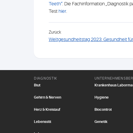
Teeth“
. Die Fachinformation „Diagnostik
Test
hier
.
Zurück
Weltgesundheitstag 2023: Gesundheit für
DIAGNOSTIK
UNTERNEHMENSBER
Blut
Krankenhaus Laborm
Gehirn & Nerven
Hygiene
Herz & Kreislauf
Biocontrol
Lebensstil
Genetik