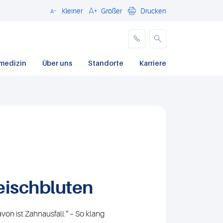
Kleiner
Größer
Drucken
Schließen
medizin
Über uns
Standorte
Karriere
leischbluten
von ist Zahnausfall.“ – So klang