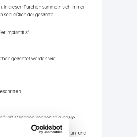
. In diesen Furchen sammeln sich immer
n schließlich der gesamte
riimplantitis“.
eichen geachtet werden wie
eschritten.
ein führt. Daneben können sekundäre
pressiva) und verschiedene
 Der Grund dafür sind komplexe Immun- und