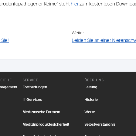
 parodontopathogener Keime“ steht
hier
zum kostenlosen Download 
Weiter
 Sie!
Leiden Sie an einer Nierensch
EICHE
SERVICE
ÜBER UNS
anagement
Fortbildungen
Leitung
IT-Services
Historie
Medizinische Formeln
Werte
Medizinproduktesicherheit
Selbstverständnis