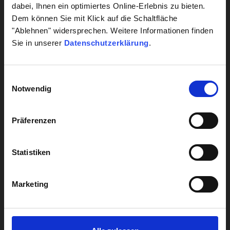
dabei, Ihnen ein optimiertes Online-Erlebnis zu bieten.
Dem können Sie mit Klick auf die Schaltfläche
Lebensstil
"Ablehnen" widersprechen. Weitere Informationen finden
Leber
Sie in unserer
Datenschutzerklärung
.
Alle Diagnostik anzeigen
Einwilligungsauswahl
Notwendig
Alle Analysen anzeigen
Präferenzen
UNTERNEHMENSBEREICHE
Statistiken
Krankenhaus Labormanagement
Hygiene
Marketing
Biocontrol
Genetik