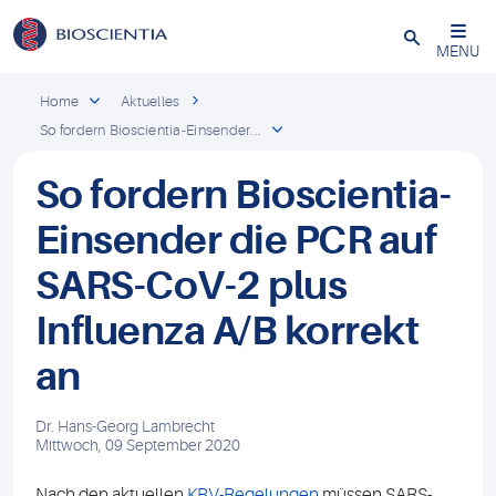
Schließen
MENU
Home
Aktuelles
So fordern Bioscientia-Einsender...
So fordern Bioscientia-
Einsender die PCR auf
SARS-CoV-2 plus
Influenza A/B korrekt
an
Dr. Hans-Georg Lambrecht
Mittwoch, 09 September 2020
Nach den aktuellen
KBV-Regelungen
müssen SARS-