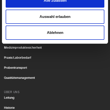
Alle zulassen
SERVICE
Auswahl erlauben
Fortbildungen
IT-Services
Ablehnen
Medizinische Formeln
Medizinproduktesicherheit
Praxis/Laborbedarf
Probentransport
Qualitätsmanagement
ÜBER UNS
Leitung
Historie