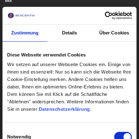
Blut
Gehirn & Nerven
Herz & Kreislauf
Zustimmung
Details
Über Cookies
Lebensstil
Leber
Diese Webseite verwendet Cookies
Wir setzen auf unserer Webseite Cookies ein. Einige von
ihnen sind essenziell: Nur so kann sich die Webseite Ihre
Alle Diagnostik anzeigen
Cookie-Einstellung merken. Andere Cookies helfen uns
dabei, Ihnen ein optimiertes Online-Erlebnis zu bieten.
Dem können Sie mit Klick auf die Schaltfläche
Alle Analysen anzeigen
"Ablehnen" widersprechen. Weitere Informationen finden
Sie in unserer
Datenschutzerklärung
.
UNTERNEHMENSBEREICHE
Krankenhaus Labormanagement
Einwilligungsauswahl
Notwendig
Hygiene