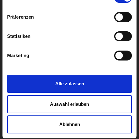
Biocontrol
Präferenzen
Genetik
Statistiken
SERVICE
Fortbildungen
Marketing
IT-Services
Medizinische Formeln
Alle zulassen
Medizinproduktesicherheit
Praxis/Laborbedarf
Auswahl erlauben
Probentransport
Ablehnen
Qualitätsmanagement