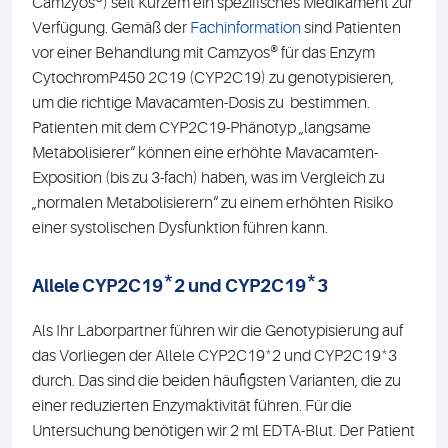
Camzyos®) seit Kurzem ein spezifisches Medikament zur
Verfügung. Gemäß der
Fachinformation
sind Patienten
vor einer Behandlung mit Camzyos® für das Enzym
CytochromP450 2C19 (CYP2C19) zu genotypisieren,
um die richtige Mavacamten-Dosis zu bestimmen.
Patienten mit dem CYP2C19-Phänotyp „langsame
Metabolisierer“ können eine erhöhte Mavacamten-
Exposition (bis zu 3-fach) haben, was im Vergleich zu
„normalen Metabolisierern“ zu einem erhöhten Risiko
einer systolischen Dysfunktion führen kann.
*
*
Allele CYP2C19
2 und CYP2C19
3
Als Ihr Laborpartner führen wir die Genotypisierung auf
*
*
das Vorliegen der Allele CYP2C19
2 und CYP2C19
3
durch. Das sind die beiden häufigsten Varianten, die zu
einer reduzierten Enzymaktivität führen. Für die
Untersuchung benötigen wir 2 ml EDTA-Blut. Der Patient