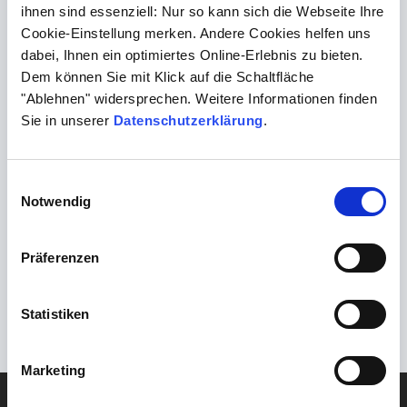
ihnen sind essenziell: Nur so kann sich die Webseite Ihre
von Mavacamten plus Begleittherapie nach ärztlicher
Cookie-Einstellung merken. Andere Cookies helfen uns
Maßgabe gegenüber der zweckmäßigen
dabei, Ihnen ein optimiertes Online-Erlebnis zu bieten.
Vergleichstherapie, im Hinblick auf
Dem können Sie mit Klick auf die Schaltfläche
Krankheitsbeschwerden, Änderung
"Ablehnen" widersprechen. Weitere Informationen finden
der Krankheitsbeschwerden und gesundheitsbezogene
Sie in unserer
Datenschutzerklärung
.
Lebensqualität. Fragen Sie gerne Ihre
Praxisbetreuung nach unserer Patienteninformation für
diesen Test.
Einwilligungsauswahl
Notwendig
Zurück
Präferenzen
Mehr Awareness für den Lipoprotein(a)-Wert
Weiter
Statistiken
IGeL-Leistungen – positiv und innovativ
Marketing
DIAGNOSTIK