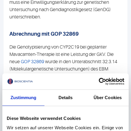
muss eine Einwilligungserklärung zur genetischen
Untersuchung nach Gendiagnostikgesetz (GenDG)
unterschreiben.
Abrechnung mit GOP 32869
Die Genotypisierung von CYP2C19 bei geplanter
Mavacamten-Therapie ist eine Leistung der GKV. Die
neue
GOP 32869
wurde in den Unterabschnitt 32.3.14
(Molekulargenetische Untersuchungen) des EBM
aufgenommen und mit 82 Euro vergütet. Die
Untersuchung belastet den Fallwert der Praxis nicht,
ohne dass eine Ausnahmekennziffer angegeben
Zustimmung
Details
Über Cookies
werden muss.
Für Patienten mit symptomatischer HOCM (NYHA-
Klassen II bis III) sieht das Institut für Qualität und
Diese Webseite verwendet Cookies
Wirtschaftlichkeit im Gesundheitswesen (IQWiG)
Wir setzen auf unserer Webseite Cookies ein. Einige von
Anhaltspunkte für einen beträchtlichen Zusatznutzen