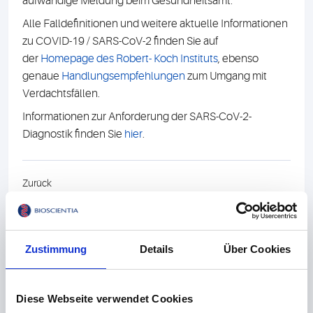
aufwändige Meldung beim Gesundheitsamt.
Alle Falldefinitionen und weitere aktuelle Informationen
zu COVID-19 / SARS-CoV-2 finden Sie auf
der
Homepage des Robert- Koch Instituts
, ebenso
genaue
Handlungsempfehlungen
zum Umgang mit
Verdachtsfällen.
Informationen zur Anforderung der SARS-CoV-2-
Diagnostik finden Sie
hier
.
Zurück
Fragen zu COVID-19 - Unsere Telefone laufen heiß.
Antworten auf die häufigsten Fragen von Arztpraxen
und Patienten gibt es hier.
Zustimmung
Details
Über Cookies
Weiter
Corona Virus 2019-nCoV
Diese Webseite verwendet Cookies