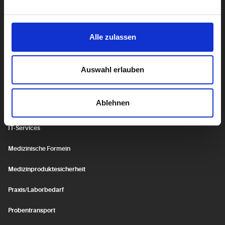
Krankenhaus Labormanagement
Hygiene
Alle zulassen
Biocontrol
Genetik
Auswahl erlauben
SERVICE
Ablehnen
Fortbildungen
IT-Services
Medizinische Formeln
Medizinproduktesicherheit
Praxis/Laborbedarf
Probentransport