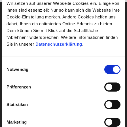
Wir setzen auf unserer Webseite Cookies ein. Einige von
ihnen sind essenziell: Nur so kann sich die Webseite Ihre
DIAGNOSTIK
Blut
Cookie-Einstellung merken. Andere Cookies helfen uns
dabei, Ihnen ein optimiertes Online-Erlebnis zu bieten.
Gehirn & Nerven
Dem können Sie mit Klick auf die Schaltfläche
"Ablehnen" widersprechen. Weitere Informationen finden
Herz & Kreislauf
Sie in unserer
Datenschutzerklärung
.
Lebensstil
Leber
Einwilligungsauswahl
Notwendig
Alle Diagnostik anzeigen
Präferenzen
Alle Analysen anzeigen
Statistiken
Marketing
UNTERNEHMENSBEREICHE