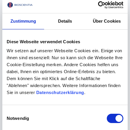
lässt sich somit die Diagnose Insulinresistenz rückgängig
machen. Mit der erfolgreichen Behandlung der
Insulinresistenz sinkt auch das Risiko für
Zustimmung
Details
Über Cookies
Folgeerkrankungen, wie Diabetes Typ 2. Und umgekehrt:
Mit einem aktiven Lebensstil und einer ausgewogenen
Ernährung lässt sich einer Insulinresistenz auch
Diese Webseite verwendet Cookies
vorbeugen.
Wir setzen auf unserer Webseite Cookies ein. Einige von
Ernährung umstellen
ihnen sind essenziell: Nur so kann sich die Webseite Ihre
Eine ausgewogene Ernährung unterstützt dabei,
Cookie-Einstellung merken. Andere Cookies helfen uns
abzunehmen und Blutzuckerschwankungen zu
dabei, Ihnen ein optimiertes Online-Erlebnis zu bieten.
Dem können Sie mit Klick auf die Schaltfläche
minimieren. Um das Risiko für Typ-2-Diabetes zu
"Ablehnen" widersprechen. Weitere Informationen finden
verringern, ist es entscheidend, Gewicht und
Sie in unserer
Datenschutzerklärung
.
Bauchumfang zu reduzieren.
Auch wenn nicht alle Kohlenhydrate ungesund sind; viele
werden im Körper in Glukose umgewandelt. Dadurch
Einwilligungsauswahl
steigt der Blutzuckerspiegel schnell an. In Verbindung mit
Notwendig
wenig Bewegung werden die Kohlenhydrate als Fett