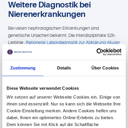
Weitere Diagnostik bei
Nierenerkrankungen
Bei vielen nephrologischen Erkrankungen sind
genetische Ursachen bekannt. Die interdisziplinäre S2k-
Leitlinie
„Rationelle Labordiagnostik zur Abklärung Akuter
Nierenschädigungen und Progredienter
Nierenerkrankungen“
empfiehlt bei Nierenerkrankungen
die Molekulargenetische Diagnostik einzubeziehen.
Zustimmung
Details
Über Cookies
Denn dadurch lassen sich Nierenerkrankungen bzw.
(systemische) Erkrankungen mit Nierenbeteiligung in
Zweifelsfällen eindeutig(er) identifizieren, einordnen und
Diese Webseite verwendet Cookies
ggf. auch frühzeitiger erkennen.
Wir setzen auf unserer Webseite Cookies ein. Einige von
Genetisch bedingte Nierenerkrankungen
betreffen einen
ihnen sind essenziell: Nur so kann sich die Webseite Ihre
großen Anteil dialysepflichtiger Patienten. Typische
Cookie-Einstellung merken. Andere Cookies helfen uns
Beispiele sind u. a. autosomal dominante polyzystische
dabei, Ihnen ein optimiertes Online-Erlebnis zu bieten.
Nierenerkrankung, Alport Syndrom, Morbus Fabry,
Dem können Sie mit Klick auf die Schaltfläche