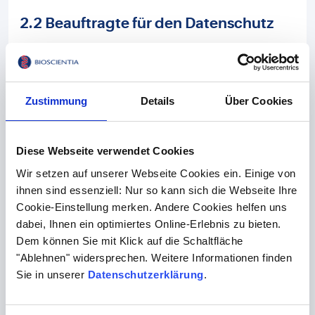
2.2 Beauftragte für den Datenschutz
Die Gesellschaft hat externe Datenschutz-Beauftragte,
die ebenfalls der Schweigepflicht unterliegen:
Externer Datenschutzbeauftragter:
Zustimmung
Details
Über Cookies
intersoft consulting services AG
Vanessa Martin
Diese Webseite verwendet Cookies
Beim Strohhause 17
Wir setzen auf unserer Webseite Cookies ein. Einige von
20097 Hamburg
ihnen sind essenziell: Nur so kann sich die Webseite Ihre
Cookie-Einstellung merken. Andere Cookies helfen uns
DSB-bioscientia@intersoft-consulting.de
dabei, Ihnen ein optimiertes Online-Erlebnis zu bieten.
Interne Datenschutzabteilung:
Dem können Sie mit Klick auf die Schaltfläche
"Ablehnen" widersprechen. Weitere Informationen finden
Marie-Christin Wietzel
Sie in unserer
Datenschutzerklärung
.
Tel:
+49 6132 781 7413
Tanja Brodt